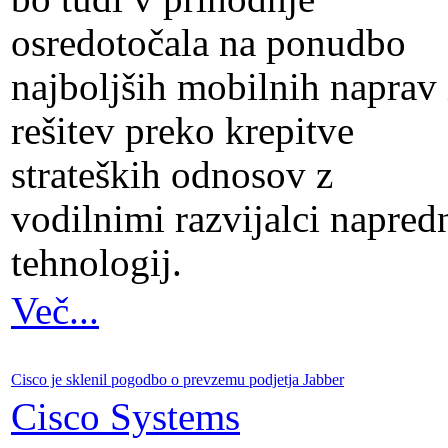
osredotočala na ponudbo
najboljših mobilnih naprav 
rešitev preko krepitve
strateških odnosov z
vodilnimi razvijalci napred
tehnologij.
Več...
Cisco je sklenil pogodbo o prevzemu podjetja Jabber
Cisco Systems