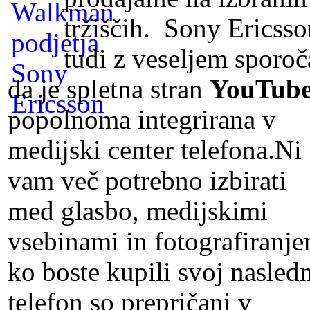
tržiščih. Sony Ericsso
tudi z veseljem sporoč
da je spletna stran
YouTub
popolnoma integrirana v
medijski center telefona.Ni
vam več potrebno izbirati
med glasbo, medijskimi
vsebinami in fotografiranje
ko boste kupili svoj nasledn
telefon so prepričani v