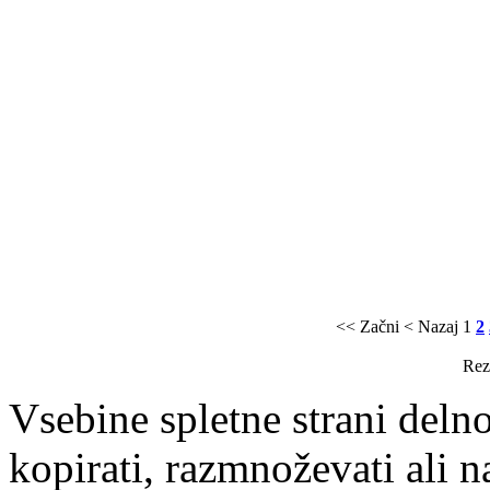
<< Začni
< Nazaj
1
2
Rezu
Vsebine spletne strani delno
kopirati, razmnoževati ali n