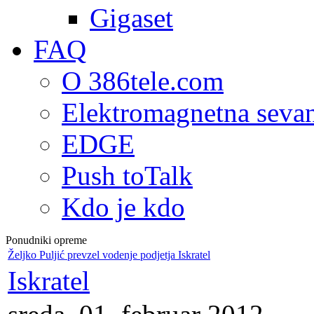
Gigaset
FAQ
O 386tele.com
Elektromagnetna seva
EDGE
Push toTalk
Kdo je kdo
Ponudniki opreme
Željko Puljić prevzel vodenje podjetja Iskratel
Iskratel