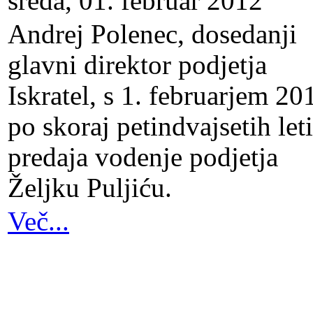
sreda, 01. februar 2012
Andrej Polenec, dosedanji
glavni direktor podjetja
Iskratel, s 1. februarjem 20
po skoraj petindvajsetih let
predaja vodenje podjetja
Željku Puljiću.
Več...