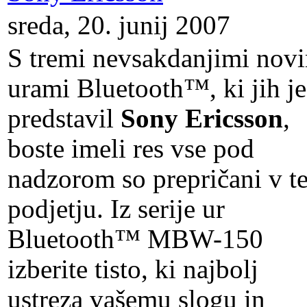
sreda, 20. junij 2007
S tremi nevsakdanjimi nov
urami Bluetooth™, ki jih je
predstavil
Sony Ericsson
,
boste imeli res vse pod
nadzorom so prepričani v t
podjetju. Iz serije ur
Bluetooth™ MBW-150
izberite tisto, ki najbolj
ustreza vašemu slogu in