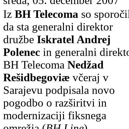
sreda, 05. december 2007
Iz
BH Telecoma
so sporočil
da sta generalni direktor
družbe
Iskratel Andrej
Polenec
in generalni direkt
BH Telecoma
Nedžad
Rešidbegoviæ
včeraj v
Sarajevu podpisala novo
pogodbo o razširitvi in
modernizaciji fiksnega
omrežja (
BH Line
).