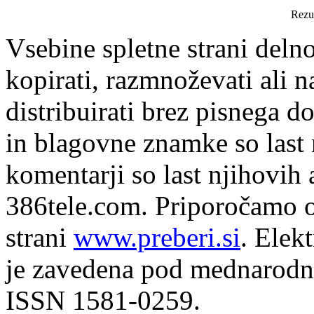
Rezul
Vsebine spletne strani delno
kopirati, razmnoževati ali n
distribuirati brez pisnega do
in blagovne znamke so last 
komentarji so last njihovih 
386tele.com.
Priporočamo o
strani
www.preberi.si
. Elek
je zavedena pod mednarodno
ISSN 1581-0259.