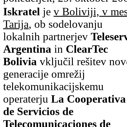
Iskratel
je
v Boliviji, v me
Tarija
, ob sodelovanju
lokalnih partnerjev
Teleser
Argentina
in
ClearTec
Bolivia
vključil rešitev nov
generacije omrežij
telekomunikacijskemu
operaterju
La Cooperativa
de Servicios de
Telecomunicaciones de