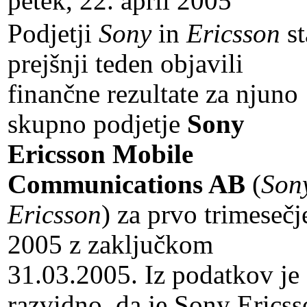
petek, 22. april 2005
Podjetji
Sony
in
Ericsson
st
prejšnji teden objavili
finančne rezultate za njuno
skupno podjetje
Sony
Ericsson Mobile
Communications AB
(
Son
Ericsson
) za prvo trimesečj
2005 z zaključkom
31.03.2005. Iz podatkov je
razvidno, da je Sony Erics