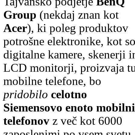
Tajvansko podjetje
BenQ
Group
(nekdaj znan kot
Acer
), ki poleg produktov
potrošne elektronike, kot s
digitalne kamere, skenerji i
LCD monitorji, proizvaja t
mobilne telefone, bo
pridobilo
celotno
Siemensovo enoto mobiln
telefonov
z več kot 6000
zaposlenimi po vsem svetu.