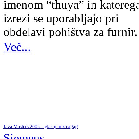
imenom “thuya” in katereg
izrezi se uporabljajo pri
obdelavi pohištva za furnir.
Več...
Java Masters 2005 – glasuj in zmagaj!
Siemens