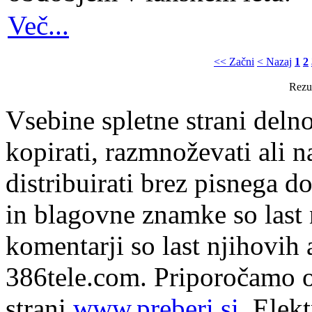
Več...
<< Začni
< Nazaj
1
2
Rezul
Vsebine spletne strani delno
kopirati, razmnoževati ali n
distribuirati brez pisnega do
in blagovne znamke so last 
komentarji so last njihovih 
386tele.com.
Priporočamo o
strani
www.preberi.si
. Elek