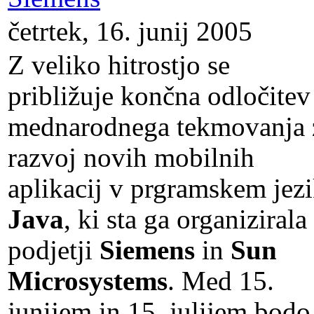
četrtek, 16. junij 2005
Z veliko hitrostjo se
približuje končna odločitev
mednarodnega tekmovanja 
razvoj novih mobilnih
aplikacij v prgramskem jez
Java
, ki sta ga organizirala
podjetji
Siemens
in
Sun
Microsystems
. Med 15.
junijem in 15. julijem bodo