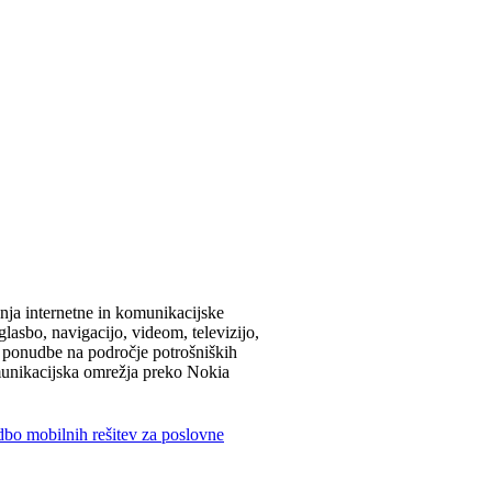
nja internetne in komunikacijske
asbo, navigacijo, videom, televizijo,
e ponudbe na področje potrošniških
omunikacijska omrežja preko Nokia
dbo mobilnih rešitev za poslovne