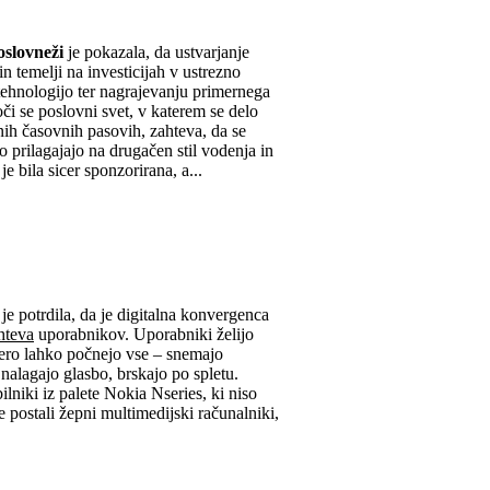
oslovneži
je pokazala, da ustvarjanje
n temelji na investicijah v ustrezno
ehnologijo ter nagrajevanju primernega
oči se poslovni svet, v katerem se delo
čnih časovnih pasovih, zahteva, da se
o prilagajajo na drugačen stil vodenja in
e bila sicer sponzorirana, a...
je potrdila, da je digitalna konvergenca
hteva
uporabnikov. Uporabniki želijo
ero lahko počnejo vse – snemajo
nalagajo glasbo, brskajo po spletu.
lniki iz palete Nokia Nseries, ki niso
e postali žepni multimedijski računalniki,