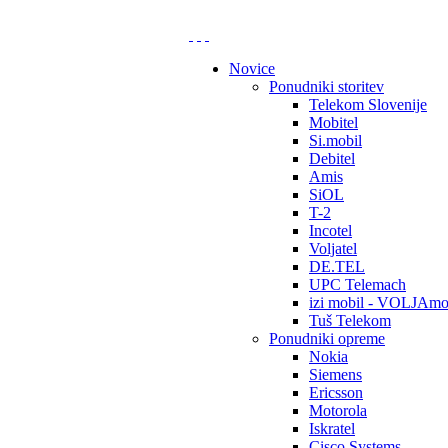
Novice
Ponudniki storitev
Telekom Slovenije
Mobitel
Si.mobil
Debitel
Amis
SiOL
T-2
Incotel
Voljatel
DE.TEL
UPC Telemach
izi mobil - VOLJAmo
Tuš Telekom
Ponudniki opreme
Nokia
Siemens
Ericsson
Motorola
Iskratel
Cisco Systems