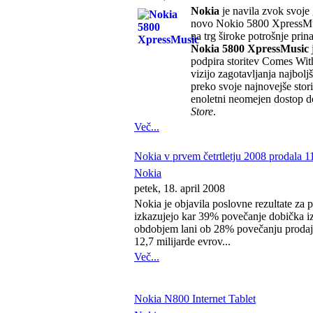
Nokia
je navila zvok svoje
novo Nokio 5800 XpressMus
na trg široke potrošnje prin
Nokia 5800 XpressMusic
podpira storitev Comes Wit
vizijo zagotavljanja najbol
preko svoje najnovejše stor
enoletni neomejen dostop d
Store
.
Več...
Nokia v prvem četrtletju 2008 prodala 1
Nokia
petek, 18. april 2008
Nokia je objavila poslovne rezultate za pr
izkazujejo kar 39% povečanje dobička iz
obdobjem lani ob 28% povečanju prodajn
12,7 milijarde evrov...
Več...
Nokia N800 Internet Tablet