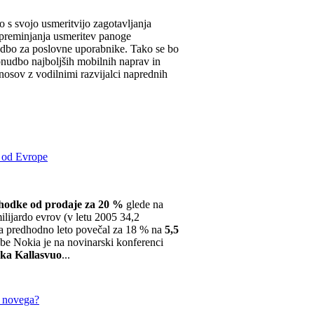
 s svojo usmeritvijo zagotavljanja
o spreminjanja usmeritev panoge
nudbo za poslovne uporabnike. Tako se bo
onudbo najboljših mobilnih naprav in
dnosov z vodilnimi razvijalci naprednih
t od Evrope
ihodke od prodaje za 20 %
glede na
ilijardo evrov (v letu 2005 34,2
na predhodno leto povečal za 18 % na
5,5
be Nokia je na novinarski konferenci
kka Kallasvuo
...
ič novega?