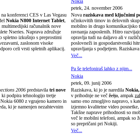
Nokia
petek, 24. november 2006
 na konferenci CES v Las Vegasu
Nova
raziskava med ključnimi p
del
Nokia N800 Internet Tablet
,
učinkovitih timov in delovnih skupi
i multimedijski računalnik nove
mobilno in drugo komunikacijsko t
alete Nseries. Naprava združuje
ravnanja zaposlenih. Hitro razvijaj
 spletno izkušnjo s preprostimi
opravlja tudi na daljavo ali v razli
vezavami, zaslonom visoke
poslovneži in gospodarstveniki hitr
odporo celi vrsti spletnih aplikacij.
upravljanja s podjetjem. Raziskava j
Več...
Pa še telefoniraš lahko z njim...
Nokia
petek, 09. junij 2006
ections 2006
predstavila
tri nove
Raziskava, ki jo je naredila
Nokia,
ki podpira tehnologijo tretje
v prihodnje ne več
želja
, ampak
za
k Nokia 6080 z vgrajeno kamero in
samo eno zmogljivo napravo, s kat
eda, ki je namenjen nezahtevnim
izjemno kvalitetne video posnetke, 
Takšne naprave prihodnosti so mobi
več le mobilni telefoni, ampak so ž
so prepričani pri Nokiji.
Več...