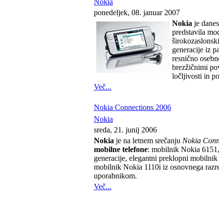
Nokia
ponedeljek, 08. januar 2007
Nokia
je danes
predstavila mo
širokozaslonsk
generacije iz p
resnično osebno
brezžičnimi po
ločljivosti in p
Več...
Nokia Connections 2006
Nokia
sreda, 21. junij 2006
Nokia
je na letnem srečanju
Nokia Conn
mobilne telefone
: mobilnik Nokia 6151, 
generacije, elegantni preklopni mobilni
mobilnik Nokia 1110i iz osnovnega razr
uporabnikom.
Več...