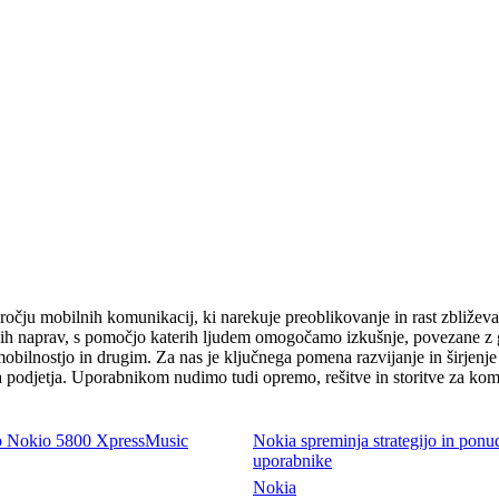
očju mobilnih komunikacij, ki narekuje preoblikovanje in rast zbliževa
nih naprav, s pomočjo katerih ljudem omogočamo izkušnje, povezane z gl
obilnostjo in drugim. Za nas je ključnega pomena razvijanje in širjenj
 za podjetja. Uporabnikom nudimo tudi opremo, rešitve in storitve za k
vo Nokio 5800 XpressMusic
Nokia spreminja strategijo in ponu
uporabnike
Nokia