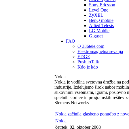
Sony Ericsson
Level One
ZyXEL
BenQ mobile
Allied Telesis
LG Mobile
Gigaset
FAQ
O 386tele.com
Elektromagnetna sevanja
EDGE
Push toTalk
Kdo je kdo
Nokia
Nokia je vodilna svetovna družba na podr
industrije. Izdelujemo širok nabor mobil
slikovnimi vsebinami, igrami, poslovno m
spletnih storitev in programskih rešitev
Siemens Networks.
Nokia začinila glasbeno ponudbo z no
Nokia
četrtek, 02. oktober 2008