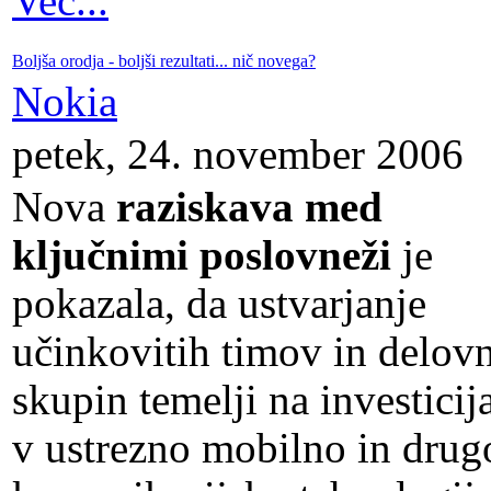
Več...
Boljša orodja - boljši rezultati... nič novega?
Nokia
petek, 24. november 2006
Nova
raziskava med
ključnimi poslovneži
je
pokazala, da ustvarjanje
učinkovitih timov in delov
skupin temelji na investicij
v ustrezno mobilno in drug