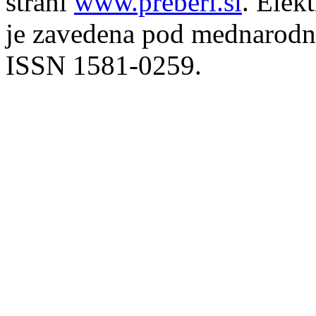
strani
www.preberi.si
. Elek
je zavedena pod mednarodno
ISSN 1581-0259.