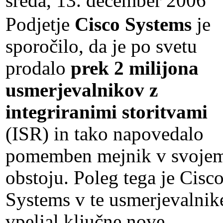
sreda, 13. december 2006
Podjetje
Cisco Systems
je
sporočilo, da je po svetu
prodalo
prek 2 milijona
usmerjevalnikov z
integriranimi storitvami
(ISR) in tako napovedalo
pomemben mejnik v svoje
obstoju. Poleg tega je Cisc
Systems v te usmerjevalnik
vpeljal ključne nove