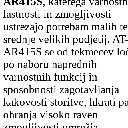
AR415S
, katerega varnost
lastnosti in zmogljivosti
ustrezajo potrebam malih te
srednje velikih podjetij. AT
AR415S se od tekmecev lo
po naboru naprednih
varnostnih funkcij in
sposobnosti zagotavljanja
kakovosti storitve, hkrati p
ohranja visoko raven
zmogljivosti omrežja.