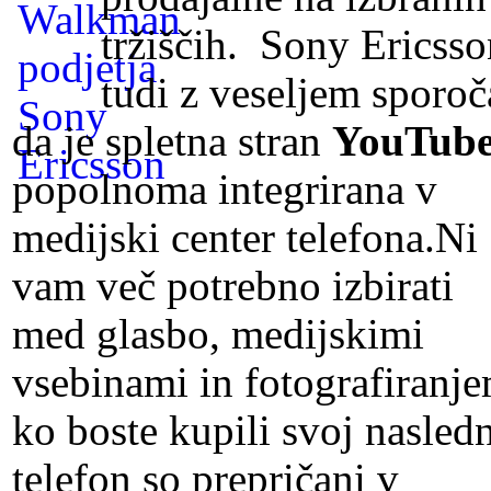
tržiščih. Sony Ericsso
tudi z veseljem sporoč
da je spletna stran
YouTub
popolnoma integrirana v
medijski center telefona.Ni
vam več potrebno izbirati
med glasbo, medijskimi
vsebinami in fotografiranje
ko boste kupili svoj nasledn
telefon so prepričani v