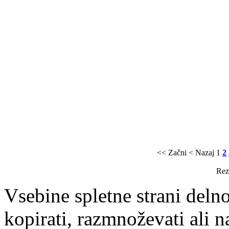
<< Začni
< Nazaj
1
2
Rezu
Vsebine spletne strani delno
kopirati, razmnoževati ali n