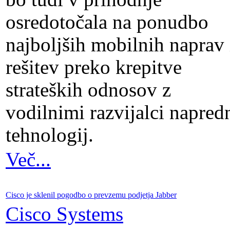
osredotočala na ponudbo
najboljših mobilnih naprav 
rešitev preko krepitve
strateških odnosov z
vodilnimi razvijalci napred
tehnologij.
Več...
Cisco je sklenil pogodbo o prevzemu podjetja Jabber
Cisco Systems