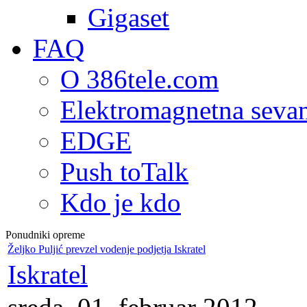
Gigaset
FAQ
O 386tele.com
Elektromagnetna seva
EDGE
Push toTalk
Kdo je kdo
Ponudniki opreme
Željko Puljić prevzel vodenje podjetja Iskratel
Iskratel