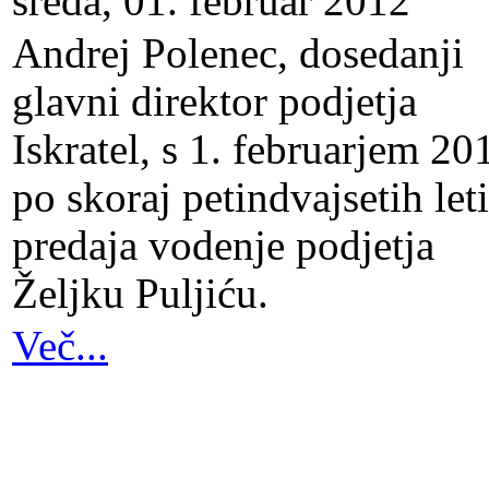
sreda, 01. februar 2012
Andrej Polenec, dosedanji
glavni direktor podjetja
Iskratel, s 1. februarjem 20
po skoraj petindvajsetih let
predaja vodenje podjetja
Željku Puljiću.
Več...