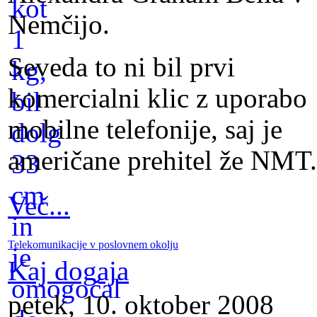
Nemčijo.
Seveda to ni bil prvi
komercialni klic z uporabo
mobilne telefonije, saj je
američane prehitel že NMT.
Več...
Telekomunikacije v poslovnem okolju
Kaj dogaja
petek, 10. oktober 2008