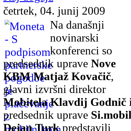
četrtek, 04. junij 2009
Na današnji
novinarski
konferenci so
predsednik uprave
Nove
KBM Matjaž Kovačič
,
glavni izvršni direktor
Mobitela Klavdij Godnič
predsednik uprave
Si.mobi
Dejan Turk
predstavili