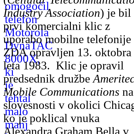
Industry Association
) je bil
prvi komercialni klic z
uporabo mobilne telefonije
ZDA opravljen 13. oktobra
leta 1983. Klic je opravil
predsednik družbe
Amerite
Mobile Communications
na
slovesnosti v okolici Chica
ko je poklical vnuka
Alexandra Graham Bella v