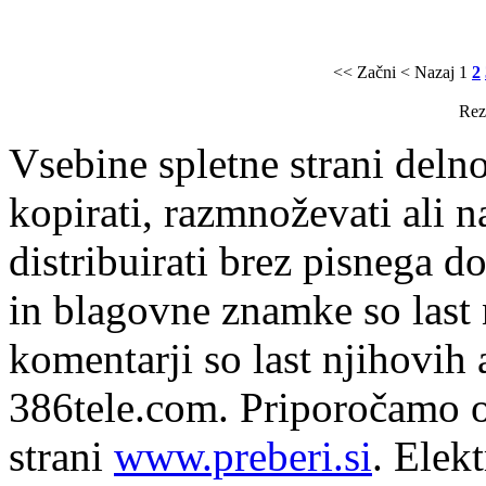
<< Začni
< Nazaj
1
2
Rezu
Vsebine spletne strani delno
kopirati, razmnoževati ali n
distribuirati brez pisnega do
in blagovne znamke so last 
komentarji so last njihovih 
386tele.com.
Priporočamo o
strani
www.preberi.si
. Elek