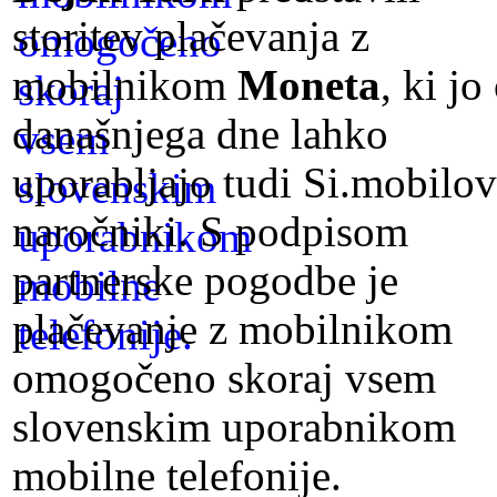
storitev plačevanja z
mobilnikom
Moneta
, ki jo
današnjega dne lahko
uporabljajo tudi Si.mobilov
naročniki. S podpisom
partnerske pogodbe je
plačevanje z mobilnikom
omogočeno skoraj vsem
slovenskim uporabnikom
mobilne telefonije.