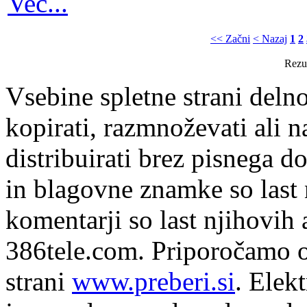
Več...
<< Začni
< Nazaj
1
2
Rezul
Vsebine spletne strani delno
kopirati, razmnoževati ali n
distribuirati brez pisnega do
in blagovne znamke so last 
komentarji so last njihovih 
386tele.com.
Priporočamo o
strani
www.preberi.si
. Elek