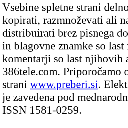
Vsebine spletne strani delno
kopirati, razmnoževati ali n
distribuirati brez pisnega do
in blagovne znamke so last 
komentarji so last njihovih 
386tele.com.
Priporočamo o
strani
www.preberi.si
. Elek
je zavedena pod mednarodno
ISSN 1581-0259.