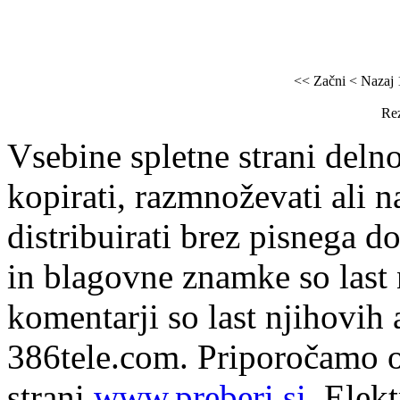
<< Začni
< Nazaj
Rez
Vsebine spletne strani delno
kopirati, razmnoževati ali n
distribuirati brez pisnega do
in blagovne znamke so last 
komentarji so last njihovih 
386tele.com.
Priporočamo o
strani
www.preberi.si
. Elek