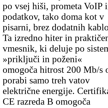
po vsej hiši, prometa VoIP 
podatkov, tako doma kot v
pisarni, brez dodatnih kablo
Ta izredno hiter in praktiče
vmesnik, ki deluje po siste
»priključi in poženi«
omogoča hitrost 200 Mb/s 
porabi samo treh vatov
električne energije. Certifik
CE razreda B omogoča