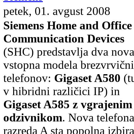
petek, 01. avgust 2008
Siemens Home and Office
Communication Devices
(SHC) predstavlja dva nov
vstopna modela brezvrvičn
telefonov:
Gigaset A580
(t
v hibridni različici IP) in
Gigaset A585 z vgrajenim
odzivnikom
. Nova telefon
razreda A sta popolna izbir