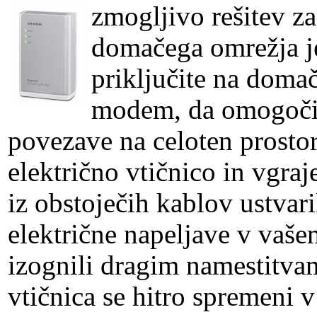
zmogljivo rešitev z
domačega omrežja je
priključite na doma
modem, da omogočit
povezave na celoten prostor
električno vtičnico in vgr
iz obstoječih kablov ustva
električne napeljave v vašem
izognili dragim namestitvam
vtičnica se hitro spremeni 