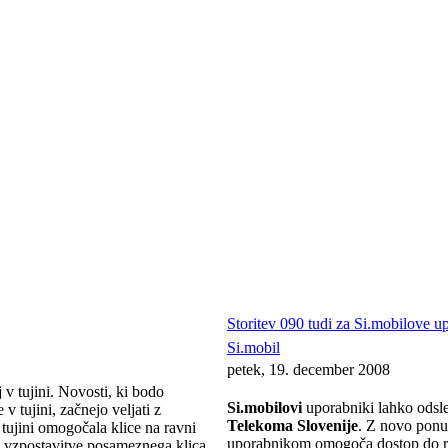
Storitev 090 tudi za Si.mobilove u
Si.mobil
petek, 19. december 2008
v tujini. Novosti, ki bodo
Si.mobilovi
uporabniki lahko odsle
tujini, začnejo veljati z
Telekoma Slovenije
. Z novo ponu
tujini omogočala klice na ravni
uporabnikom omogoča dostop do raz
ek vzpostavitve posameznega klica.