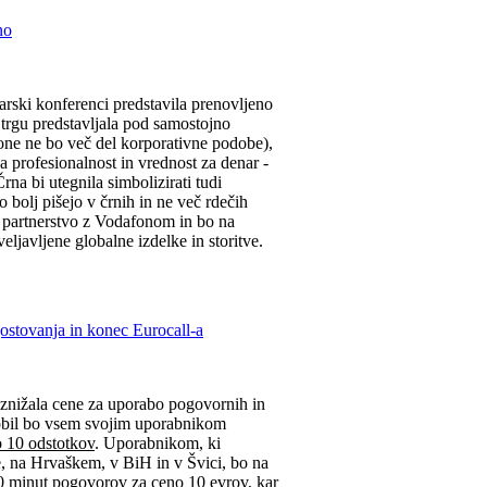
no
arski konferenci predstavila prenovljeno
trgu predstavljala pod samostojno
ne ne bo več del korporativne podobe),
a profesionalnost in vrednost za denar -
rna bi utegnila simbolizirati tudi
 bolj pišejo v črnih in ne več rdečih
a partnerstvo z Vodafonom in bo na
eljavljene globalne izdelke in storitve.
ostovanja in konec Eurocall-a
 znižala cene za uporabo pogovornih in
mobil bo vsem svojim uporabnikom
o 10 odstotkov
. Uporabnikom, ki
, na Hrvaškem, v BiH in v Švici, bo na
0 minut pogovorov za ceno 10 evrov, kar