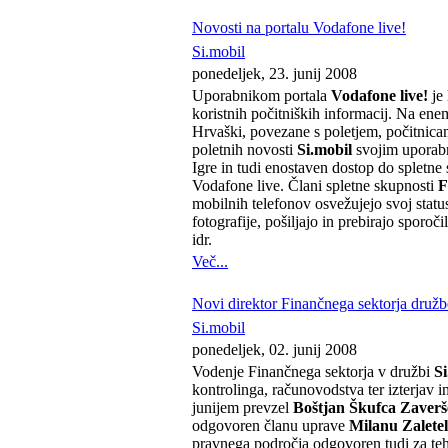
Novosti na portalu Vodafone live!
Si.mobil
ponedeljek, 23. junij 2008
Uporabnikom portala
Vodafone live!
je 
koristnih počitniških informacij. Na ene
Hrvaški, povezane s poletjem, počitnica
poletnih novosti
Si.mobil
svojim uporabn
Igre in tudi enostaven dostop do spletne
Vodafone live. Člani spletne skupnosti
F
mobilnih telefonov osvežujejo svoj status
fotografije, pošiljajo in prebirajo sporoči
idr.
Več...
Novi direktor Finančnega sektorja družb
Si.mobil
ponedeljek, 02. junij 2008
Vodenje Finančnega sektorja v družbi
Si
kontrolinga, računovodstva ter izterjav i
junijem prevzel
Boštjan Škufca Zaver
odgovoren članu uprave
Milanu Zalete
pravnega področja odgovoren tudi za te