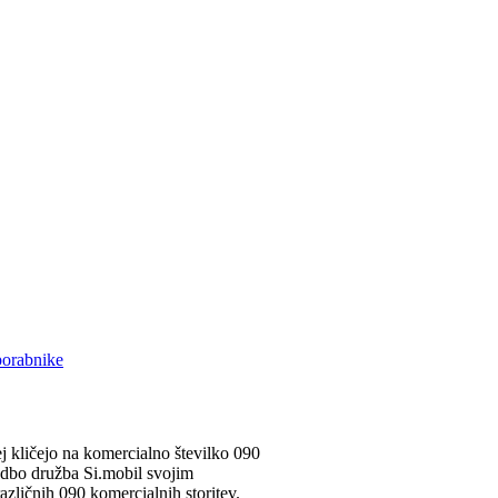
porabnike
j kličejo na komercialno številko 090
dbo družba Si.mobil svojim
ličnih 090 komercialnih storitev.