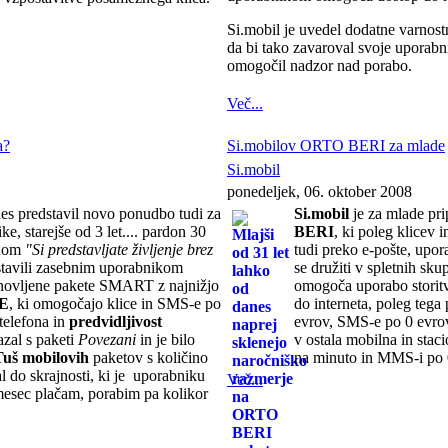
Si.mobil je uvedel dodatne varnost
da bi tako zavaroval svoje uporab
omogočil nadzor nad porabo.
Več...
a?
Si.mobilov ORTO BERI za mlade
Si.mobil
ponedeljek, 06. oktober 2008
es predstavil novo ponudbo tudi za
Si.mobil
je za mlade pri
ke, starejše od 3 let.... pardon 30
BERI
, ki poleg klicev
anom
"Si predstavljate življenje brez
tudi preko e-pošte, upor
tavili zasebnim uporabnikom
se družiti v spletnih s
novljene pakete SMART z najnižjo
omogoča uporabo storitv
E
, ki omogočajo klice in SMS-e po
do interneta, poleg tega
telefona in
predvidljivost
evrov, SMS-e po 0 evro
zal s paketi
Povezani
in je bilo
v ostala mobilna in stac
Tuš mobilovih
paketov s količino
na minuto in MMS-i po 
l do skrajnosti, ki je uporabniku
Več...
 mesec plačam, porabim pa kolikor