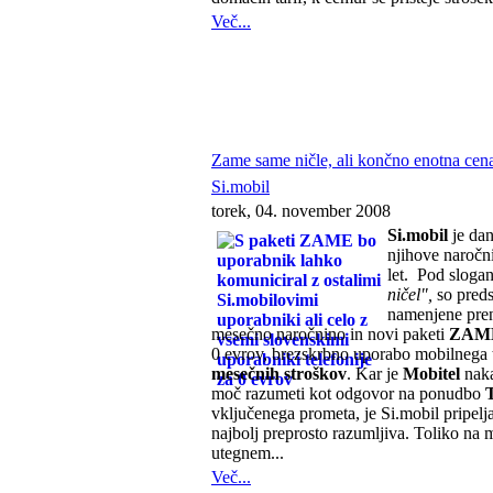
Več...
Zame same ničle, ali končno enotna cen
Si.mobil
torek, 04. november 2008
Si.mobil
je dan
njihove naročni
let. Pod slog
ničel",
so preds
namenjene pre
mesečno naročnino in novi paketi
ZAM
0 evrov, brezskrbno uporabo mobilnega 
mesečnih stroškov
. Kar je
Mobitel
naka
moč razumeti kot odgovor na ponudbo
vključenega prometa, je Si.mobil pripelja
najbolj preprosto razumljiva. Toliko na
utegnem...
Več...