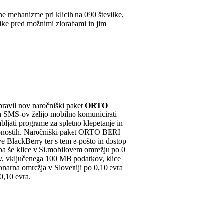
ne mehanizme pri klicih na 090 številke,
nike pred možnimi zlorabami in jim
pravil nov naročniški paket
ORTO
 in SMS-ov želijo mobilno komunicirati
abljati programe za spletno klepetanje in
kupnostih. Naročniški paket ORTO BERI
e BlackBerry ter s tem e-pošto in dostop
 pa še klice v Si.mobilovem omrežju po 0
v, vključenega 100 MB podatkov, klice
ionarna omrežja v Sloveniji po 0,10 evra
0,10 evra.