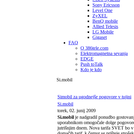
Sony Ericsson
Level One
ZyXEL
BenQ mobile
Allied Telesis
LG Mobile
Gigaset
FAQ
O 386tele.com
Elektromagnetna sevanja
EDGE
Push toTalk
Kdo je kdo
Si.mobil
Simobil za ugodnejše pogovore v tujini
Si.mobil
torek, 02. junij 2009
Si.mobil
je nadgradil ponudbo gostovanj 
uporabnikom omogočale dolge pogovore v 
jutrišnjim dnem. Nova tarifa SVET bo v 
domačih tarif, k čemur se prišteje stroš