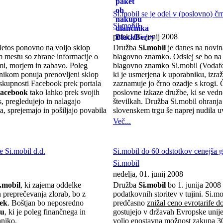
Si.mobil se je odel v (poslovno) čr
Si.mobil
petek, 06. junij 2008
letos ponovno na voljo sklop
Družba
Si.mobil
je danes na novin
m mestu so zbrane informacije o
blagovno znamko. Odslej se bo na 
mi, morjem in zabavo. Poleg
blagovno znamko Si.mobil (Vodafo
ikom ponuja prenovljeni sklop
ki je usmerjena k uporabniku, izraž
 skupnosti Facebook prek portala
zaznamuje jo črno ozadje s krogi. Č
acebook
tako lahko prek svojih
poslovne izkaze družbe, ki se vedno
, pregledujejo in nalagajo
številkah. Družba Si.mobil ohranj
la, sprejemajo in pošiljajo povabila
slovenskem trgu še naprej nudila uv
Več...
e Si.mobil d.d.
Si.mobil do 60 odstotkov cenejša g
Si.mobil
nedelja, 01. junij 2008
.mobil
, ki zajema oddelke
Družba
Si.mobil
bo 1. junija 2008
n preprečevanja zlorab, bo z
podatkovnih storitev v tujini. Si.
šek
. Boštjan bo neposredno
predčasno
znižal ceno evrotarife d
lu
, ki je poleg finančnega in
gostujejo v državah Evropske unije
hniko.
voljo enostavna možnost zakupa 3