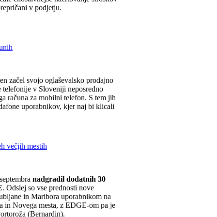
prepričani v podjetju.
unih
eden začel svojo oglaševalsko prodajno
 telefonije v Sloveniji neposredno
ga računa za mobilni telefon. S tem jih
afone uporabnikov, kjer naj bi klicali
h večjih mestih
 septembra
nadgradil dodatnih 30
E
. Odslej so vse prednosti nove
Ljubljane in Maribora uporabnikom na
nja in Novega mesta, z EDGE-om pa je
Portoroža (Bernardin).