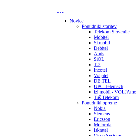
Novice
Ponudniki storitev
Telekom Slovenije
Mobitel
Si.mobil
Debitel
Amis
SiOL
T-2
Incotel
Voljatel
DE.TEL
UPC Telemach
izi mobil - VOLJAmo
Tuš Telekom
Ponudniki opreme
Nokia
Siemens
Ericsson
Motorola
Iskratel
Cisco Systems