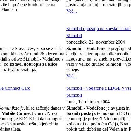
ovite in poštene konkurence na
gostovanja pri tujih operaterjih so 
 članicah.
Več...
Si.mobil opozarja na zneske na rač
Si.mobil
ponedeljek, 22. november 2004
u stiske Slovencev, ki so se znašli
Si.mobil - Vodafone
je prejšnji t
ikom, ki so v času od 26. decembra
akcijo, v kateri uporabnike mobilne
jali storitve Si.mobil - Vodafone v
nagovarja, naj se znebijo prevelike
i, bo izstavil
dobropis za klice
vabi v veliko družbo Si.mobil - Vod
li iz tega operaterja.
ceneje.
Več...
le Connect Card
Si.mobil - Vodafone z EDGE v vse
Si.mobil
torek, 12. oktober 2004
komunikacije
, ki se začenja danes v
Si.mobil - Vodafone
je avgusta in
Mobile Connect Card
. Nova
baznih postaj
s tehnologijo
EDG
 tehnologije EDGE in tako omogoča
tehnologije poleg širših območij 
bo elektronske pošte, kjerkoli in
voljo tudi na področju Celja, Kra
dnjega leta.
pokrit tudi dobršen del Velenja in 