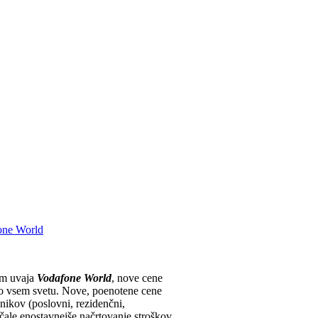
fone World
em uvaja
Vodafone World
, nove cene
po vsem svetu. Nove, poenotene cene
nikov (poslovni, rezidenčni,
čale enostavnejše načrtovanje stroškov