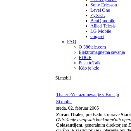
Sony Ericsson
Level One
ZyXEL
BenQ mobile
Allied Telesis
LG Mobile
Gigaset
FAQ
O 386tele.com
Elektromagnetna sevanja
EDGE
Push toTalk
Kdo je kdo
Si.mobil
Thaler išče razumevanje v Bruslju
Si.mobil
sreda, 02. februar 2005
Zoran Thaler
, predsednik uprave
Si.mo
(
Združenje evropskih konkurenčnih oper
Colasantijem
, generalnim direktorjem
D
družbo
. V razgovoru je Colasante pouda