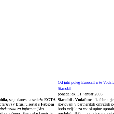
Od jutri poleg Eurocall-a še Voda
Si.mobil
ponedeljek, 31. januar 2005
bila
, se je danes na sedežu
ECTA
Si.mobil - Vodafone
s 1. februarj
aterjev
) v Bruslju sestal s
Fabiom
gostovanj v partnerskih omrežjih 
irektorata za informacijsko
bodo veljale za vse skupine uporab
ril odločenost Evropske komisije,
predplačniški) in bodo tako omogo