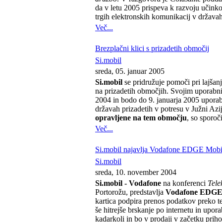
da v letu 2005 prispeva k razvoju učink
trgih elektronskih komunikacij v državah
Več...
Brezplačni klici s prizadetih območij
Si.mobil
sreda, 05. januar 2005
Si.mobil
se pridružuje pomoči pri lajšanj
na prizadetih območjih. Svojim uporabn
2004 in bodo do 9. januarja 2005 uporabl
državah prizadetih v potresu v Južni Azij
opravljene na tem območju
, so sporoči
Več...
Si.mobil najavlja Vodafone EDGE Mobi
Si.mobil
sreda, 10. november 2004
Si.mobil - Vodafone
na konferenci
Tele
Portorožu, predstavlja
Vodafone EDGE 
kartica podpira prenos podatkov preko
še hitrejše brskanje po internetu in upora
kadarkoli in bo v prodaji v začetku priho