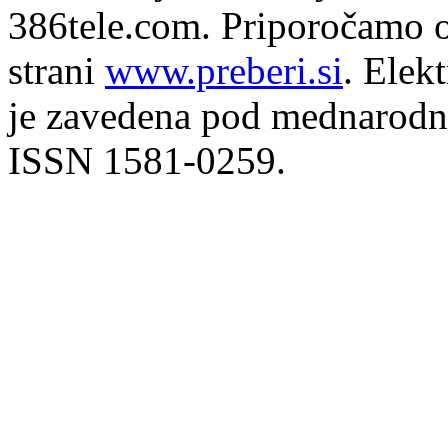
386tele.com.
Priporočamo o
strani
www.preberi.si
. Elek
je zavedena pod mednarodno
ISSN 1581-0259.