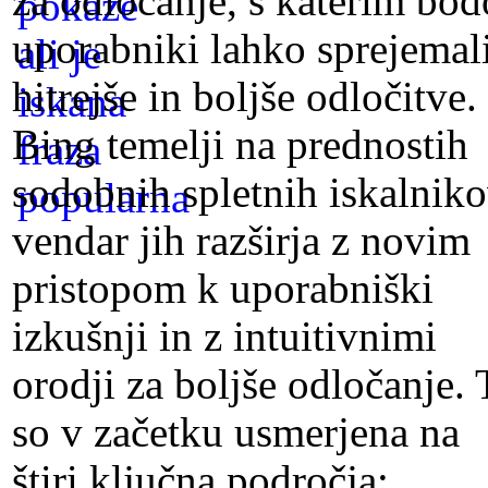
za odločanje, s katerim bod
uporabniki lahko sprejemal
hitrejše in boljše odločitve.
Bing temelji na prednostih
sodobnih spletnih iskalniko
vendar jih razširja z novim
pristopom k uporabniški
izkušnji in z intuitivnimi
orodji za boljše odločanje. 
so v začetku usmerjena na
štiri ključna področja: