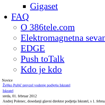
Gigaset
FAQ
O 386tele.com
Elektromagnetna seva
EDGE
Push toTalk
Kdo je kdo
Novice
Željko Puljić prevzel vodenje podjetja Iskratel
Iskratel
sreda, 01. februar 2012
Andrej Polenec, dosedanji glavni direktor podjetja Iskratel, s 1. febr