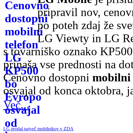
pripravil nov, cenov
po poteh zdaj že sv
LG Viewty in LG Ren
s tovarniško oznako KP500,
prinaša vse prednosti na dot
Cenovno dostopni
mobilni
osvajal od konca oktobra, j
Več...
LG prodal največ mobilnikov v ZDA