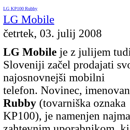
LG KP100 Rubby
LG Mobile
četrtek, 03. julij 2008
LG Mobile
je z julijem tud
Sloveniji začel prodajati sv
najosnovnejši mobilni
telefon. Novinec, imenovan
Rubby
(tovarniška oznaka
KP100), je namenjen najma
zahtevnim uporabnikom, ki