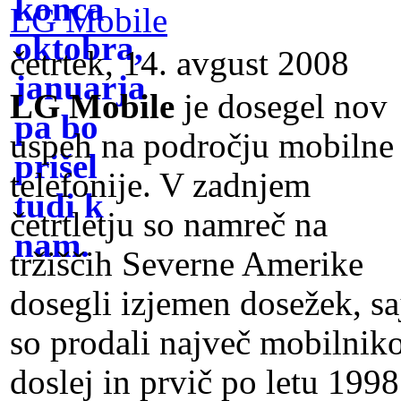
LG Mobile
četrtek, 14. avgust 2008
LG Mobile
je dosegel nov
uspeh na področju mobilne
telefonije. V zadnjem
četrtletju so namreč na
tržiščih Severne Amerike
dosegli izjemen dosežek, sa
so prodali največ mobilnik
doslej in prvič po letu 1998