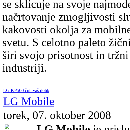
se sklicuje na svoje najmod
načrtovanje zmogljivosti slu
kakovosti okolja za mobiln
svetu. S celotno paleto žičn
širi svojo prisotnost in tržn
industriji.
LG KP500 čuti vaš dotik
LG Mobile
torek, 07. oktober 2008
LG Mobile
je prisl