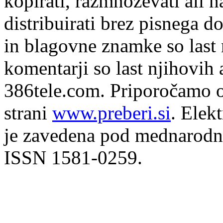
kopirati, razmnoževati ali n
distribuirati brez pisnega do
in blagovne znamke so last 
komentarji so last njihovih 
386tele.com.
Priporočamo o
strani
www.preberi.si
. Elek
je zavedena pod mednarodno
ISSN 1581-0259.