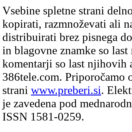
Vsebine spletne strani delno
kopirati, razmnoževati ali n
distribuirati brez pisnega do
in blagovne znamke so last 
komentarji so last njihovih 
386tele.com.
Priporočamo o
strani
www.preberi.si
. Elek
je zavedena pod mednarodno
ISSN 1581-0259.