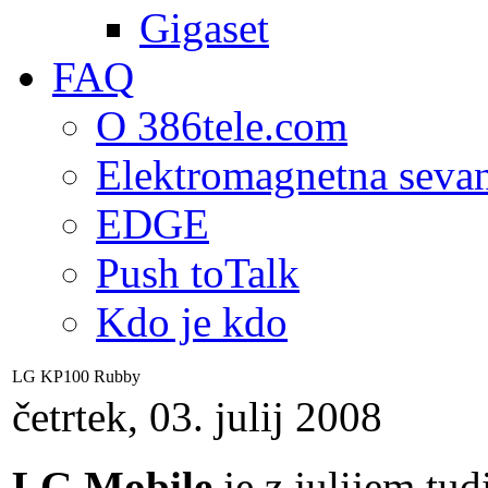
Gigaset
FAQ
O 386tele.com
Elektromagnetna seva
EDGE
Push toTalk
Kdo je kdo
LG KP100 Rubby
četrtek, 03. julij 2008
LG Mobile
je z julijem tud