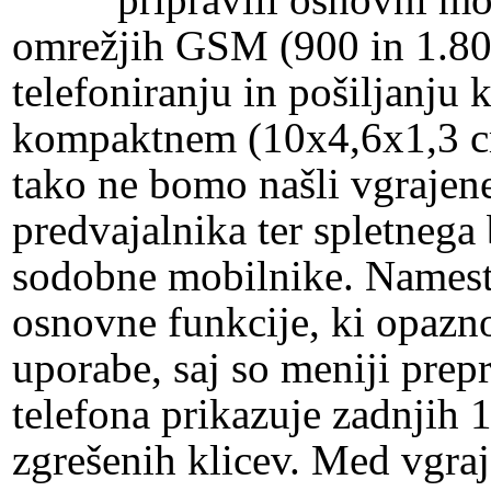
pripravili osnovni mob
omrežjih GSM (900 in 1.800
telefoniranju in pošiljanju
kompaktnem (10x4,6x1,3 c
tako ne bomo našli vgrajen
predvajalnika ter spletnega
sodobne mobilnike. Namesto
osnovne funkcije, ki opazn
uporabe, saj so meniji prepr
telefona prikazuje zadnjih 10
zgrešenih klicev. Med vgra