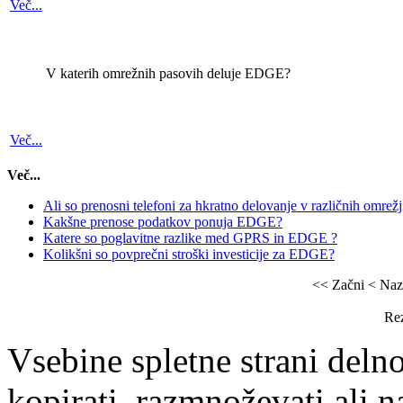
Več...
V katerih omrežnih pasovih deluje EDGE?
Več...
Več...
Ali so prenosni telefoni za hkratno delovanje v različnih o
Kakšne prenose podatkov ponuja EDGE?
Katere so poglavitne razlike med GPRS in EDGE ?
Kolikšni so povprečni stroški investicije za EDGE?
<< Začni
< Naz
Rez
Vsebine spletne strani delno
kopirati, razmnoževati ali n