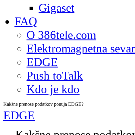
Gigaset
FAQ
O 386tele.com
Elektromagnetna seva
EDGE
Push toTalk
Kdo je kdo
Kakšne prenose podatkov ponuja EDGE?
EDGE
Kakšne prenose podatk