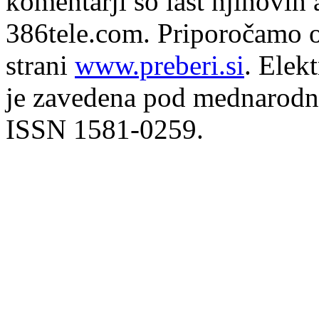
komentarji so last njihovih 
386tele.com.
Priporočamo o
strani
www.preberi.si
. Elek
je zavedena pod mednarodno
ISSN 1581-0259.