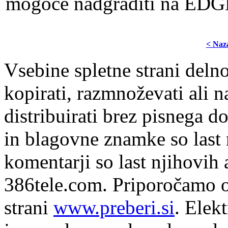
mogoče nadgraditi na EDGE
< Naz
Vsebine spletne strani delno
kopirati, razmnoževati ali n
distribuirati brez pisnega do
in blagovne znamke so last 
komentarji so last njihovih 
386tele.com.
Priporočamo o
strani
www.preberi.si
. Elek