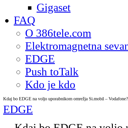
Gigaset
FAQ
O 386tele.com
Elektromagnetna seva
EDGE
Push toTalk
Kdo je kdo
Kdaj bo EDGE na voljo uporabnikom omrežja Si.mobil – Vodafone?
EDGE
Kdaj bo EDGE na voljo 