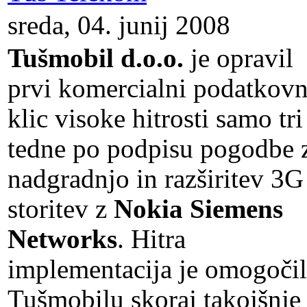
sreda, 04. junij 2008
Tušmobil d.o.o.
je opravil
prvi komercialni podatkovn
klic visoke hitrosti samo tri
tedne po podpisu pogodbe 
nadgradnjo in razširitev 3G
storitev z
Nokia Siemens
Networks
. Hitra
implementacija je omogoči
Tušmobilu skoraj takojšnje