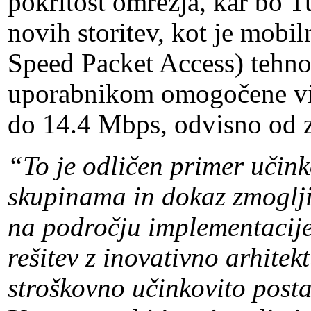
pokritost omrežja, kar bo
novih storitev, kot je mobi
Speed Packet Access) tehn
uporabnikom omogočene vis
do 14.4 Mbps, odvisno od z
“To je odličen primer uči
skupinama in dokaz zmoglj
na področju implementacije
rešitev z inovativno arhitek
stroškovno učinkovito posta