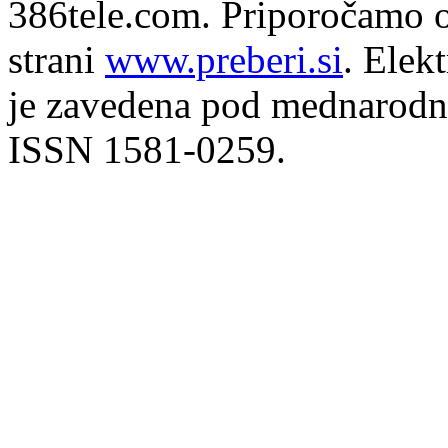
386tele.com.
Priporočamo o
strani
www.preberi.si
. Elek
je zavedena pod mednarodno
ISSN 1581-0259.