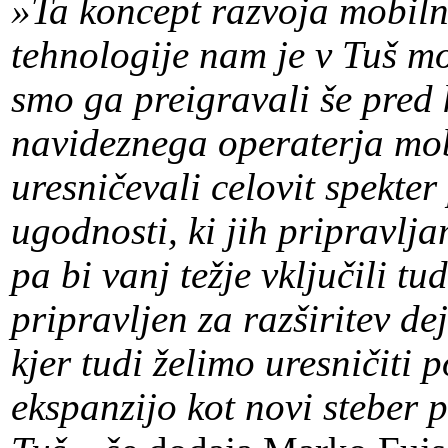
»Ta koncept razvoja mobiln
tehnologije nam je v Tuš mob
smo ga preigravali še pred 
navideznega operaterja mob
uresničevali celovit spekter
ugodnosti, ki jih pripravlj
pa bi vanj težje vključili tu
pripravljen za razširitev d
kjer tudi želimo uresničiti 
ekspanzijo kot novi steber p