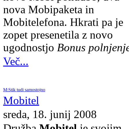
nova Mobipaketa in
Mobitelefona. Hkrati pa je
zopet presenetila z novo
ugodnostjo
Bonus polnjenje
Več...
M:Stik tudi samostojno
Mobitel
sreda, 18. junij 2008
Družba
Mobitel
je svojim