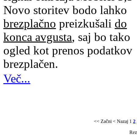
Novo storitev bodo lahko
brezplačno
preizkušali
do
konca avgusta
, saj bo tako
ogled kot prenos podatkov
brezplačen.
Več...
<< Začni
< Nazaj
1
2
Rezu