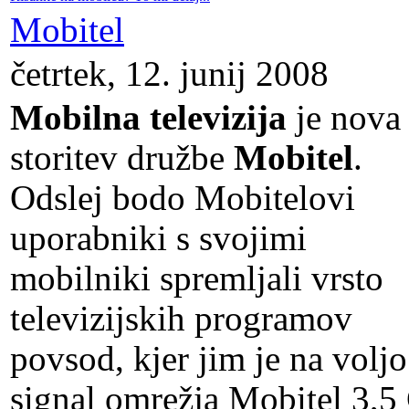
Mobitel
četrtek, 12. junij 2008
Mobilna televizija
je nova
storitev družbe
Mobitel
.
Odslej bodo Mobitelovi
uporabniki s svojimi
mobilniki spremljali vrsto
televizijskih programov
povsod, kjer jim je na voljo
signal omrežja Mobitel 3,5