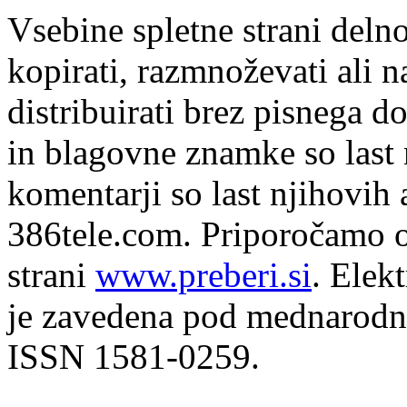
Vsebine spletne strani delno
kopirati, razmnoževati ali n
distribuirati brez pisnega do
in blagovne znamke so last 
komentarji so last njihovih 
386tele.com.
Priporočamo o
strani
www.preberi.si
. Elek
je zavedena pod mednarodno
ISSN 1581-0259.