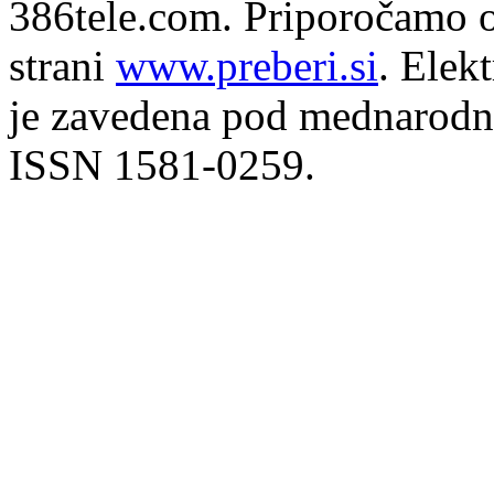
386tele.com.
Priporočamo o
strani
www.preberi.si
. Elek
je zavedena pod mednarodno
ISSN 1581-0259.