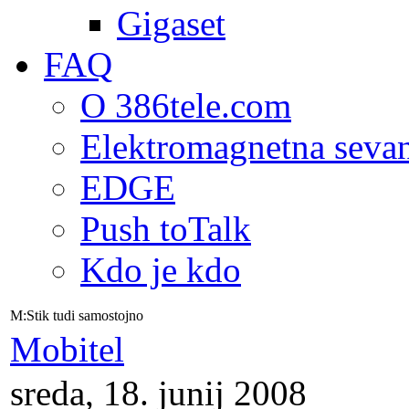
Gigaset
FAQ
O 386tele.com
Elektromagnetna seva
EDGE
Push toTalk
Kdo je kdo
M:Stik tudi samostojno
Mobitel
sreda, 18. junij 2008