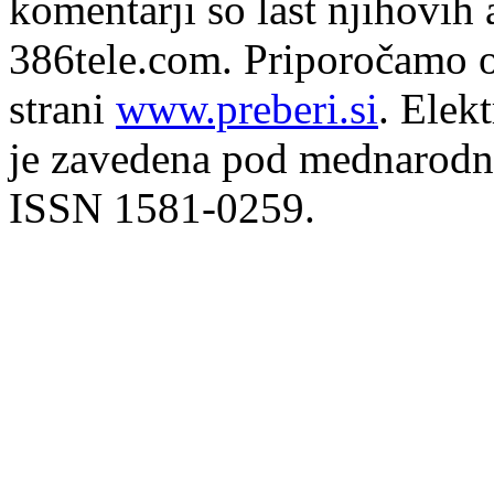
komentarji so last njihovih 
386tele.com.
Priporočamo o
strani
www.preberi.si
. Elek
je zavedena pod mednarodno
ISSN 1581-0259.