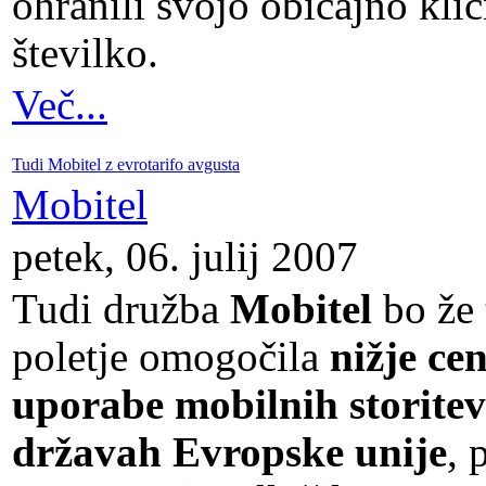
ohranili svojo običajno kli
številko.
Več...
Tudi Mobitel z evrotarifo avgusta
Mobitel
petek, 06. julij 2007
Tudi družba
Mobitel
bo že 
poletje omogočila
nižje ce
uporabe mobilnih storitev
državah Evropske unije
, 