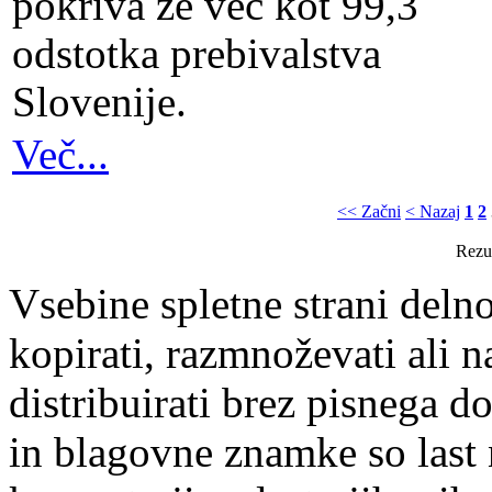
pokriva že več kot 99,3
odstotka prebivalstva
Slovenije.
Več...
<< Začni
< Nazaj
1
2
Rezul
Vsebine spletne strani delno
kopirati, razmnoževati ali n
distribuirati brez pisnega do
in blagovne znamke so last 