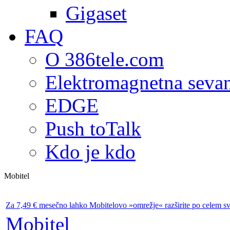
Gigaset
FAQ
O 386tele.com
Elektromagnetna seva
EDGE
Push toTalk
Kdo je kdo
Mobitel
Za 7,49 € mesečno lahko Mobitelovo »omrežje« razširite po celem s
Mobitel