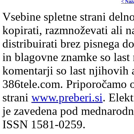
< Naz
Vsebine spletne strani delno
kopirati, razmnoževati ali n
distribuirati brez pisnega do
in blagovne znamke so last 
komentarji so last njihovih 
386tele.com.
Priporočamo o
strani
www.preberi.si
. Elek
je zavedena pod mednarodno
ISSN 1581-0259.