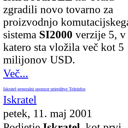
zgradili novo tovarno za
proizvodnjo komutacijskeg
sistema
SI2000
verzije 5, v
katero sta vložila več kot 5
milijonov USD.
Več...
Iskratel generalni sponzor prireditve Teleinfos
Iskratel
petek, 11. maj 2001
Podjetje
Iskratel
, kot prvi