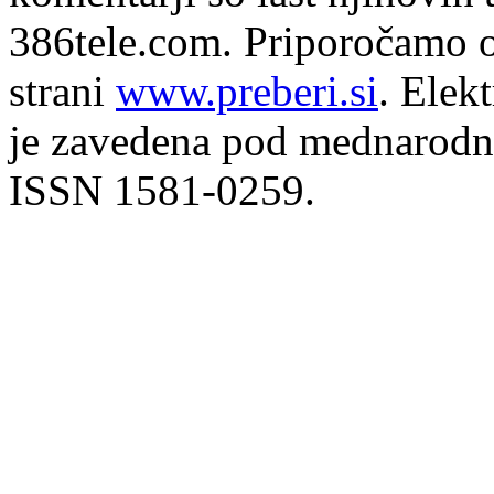
386tele.com.
Priporočamo o
strani
www.preberi.si
. Elek
je zavedena pod mednarodno
ISSN 1581-0259.