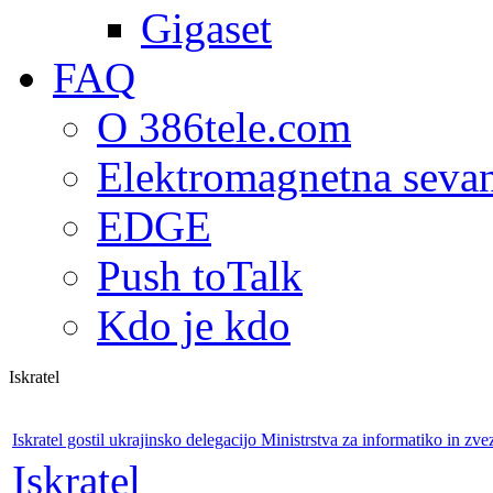
Gigaset
FAQ
O 386tele.com
Elektromagnetna seva
EDGE
Push toTalk
Kdo je kdo
Iskratel
Iskratel gostil ukrajinsko delegacijo Ministrstva za informatiko in zve
Iskratel