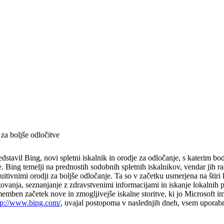
 za boljše odločitve
edstavil Bing, novi spletni iskalnik in orodje za odločanje, s katerim bo
e. Bing temelji na prednostih sodobnih spletnih iskalnikov, vendar jih 
ntuitivnimi orodji za boljše odločanje. Ta so v začetku usmerjena na štir
ovanja, seznanjanje z zdravstvenimi informacijami in iskanje lokalnih p
memben začetek nove in zmogljivejše iskalne storitve, ki jo Microsoft 
tp://www.bing.com/
, uvajal postopoma v naslednjih dneh, vsem upora