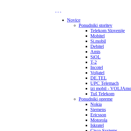
Novice
Ponudniki storitev
Telekom Slovenije
Mobitel
Si.mobil
Debitel
Amis
SiOL
T-2
Incotel
Voljatel
DE.TEL
UPC Telemach
izi mobil - VOLJAmo
Tuš Telekom
Ponudniki opreme
Nokia
Siemens
Ericsson
Motorola
Iskratel
Cisco Systems