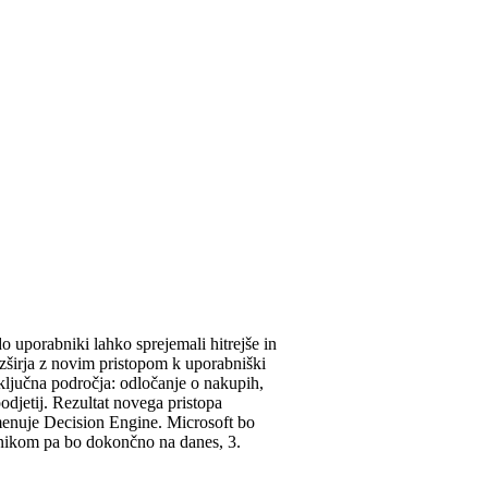
do uporabniki lahko sprejemali hitrejše in
razširja z novim pristopom k uporabniški
i ključna področja: odločanje o nakupih,
odjetij. Rezultat novega pristopa
imenuje Decision Engine. Microsoft bo
bnikom pa bo dokončno na danes, 3.