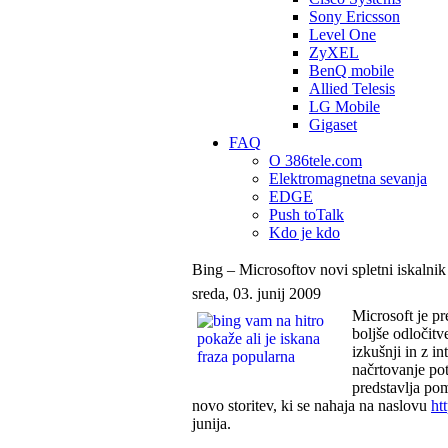
Sony Ericsson
Level One
ZyXEL
BenQ mobile
Allied Telesis
LG Mobile
Gigaset
FAQ
O 386tele.com
Elektromagnetna sevanja
EDGE
Push toTalk
Kdo je kdo
Bing – Microsoftov novi spletni iskalnik
sreda, 03. junij 2009
Microsoft je pr
boljše odločitv
izkušnji in z i
načrtovanje pot
predstavlja po
novo storitev, ki se nahaja na naslovu
ht
junija.