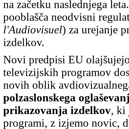
na začetku naslednjega leta
pooblašča neodvisni regulat
l'Audiovisuel
) za urejanje 
izdelkov.
Novi predpisi EU olajšujej
televizijskih programov dos
novih oblik avdiovizualnega
polzaslonskega oglaševanj
prikazovanja izdelkov
, k
programi, z izjemo novic, 