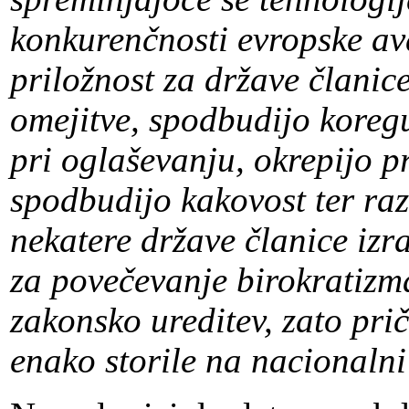
konkurenčnosti evropske av
priložnost za države članic
omejitve, spodbudijo koregu
pri oglaševanju, okrepijo p
spodbudijo kakovost ter raz
nekatere države članice izr
za povečevanje birokratizm
zakonsko ureditev, zato pri
enako storile na nacionalni