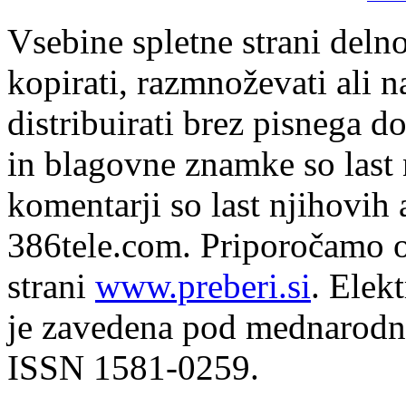
Vsebine spletne strani delno
kopirati, razmnoževati ali n
distribuirati brez pisnega do
in blagovne znamke so last 
komentarji so last njihovih 
386tele.com.
Priporočamo o
strani
www.preberi.si
. Elek
je zavedena pod mednarodno
ISSN 1581-0259.