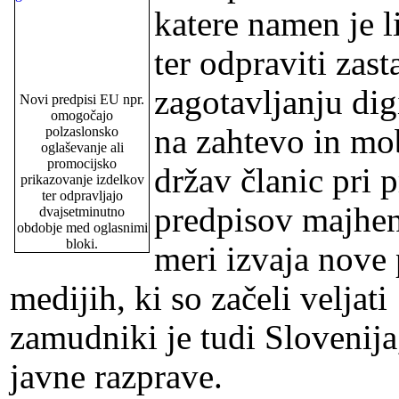
katere namen je li
ter odpraviti zast
zagotavljanju dig
Novi predpisi EU npr.
omogočajo
na zahtevo in mo
polzaslonsko
oglaševanje ali
promocijsko
držav članic pri 
prikazovanje izdelkov
ter odpravljajo
predpisov majhen
dvajsetminutno
obdobje med oglasnimi
bloki.
meri izvaja nove
medijih, ki so začeli velja
zamudniki je tudi Slovenija,
javne razprave.