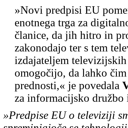
»Novi predpisi EU pomen
enotnega trga za digital
članice, da jih hitro in 
zakonodajo ter s tem tel
izdajateljem televizijsk
omogočijo, da lahko čim h
prednosti,« je povedala
V
za informacijsko družbo 
»Predpise EU o televiziji s
spreminjajoče se tehnologi