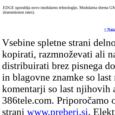
EDGE uporablja novo modularno tehnologijo. Modularna shema GM
(transmission rates).
< Naz
Vsebine spletne strani delno
kopirati, razmnoževati ali n
distribuirati brez pisnega do
in blagovne znamke so last 
komentarji so last njihovih 
386tele.com.
Priporočamo o
strani
www.preberi.si
. Elek