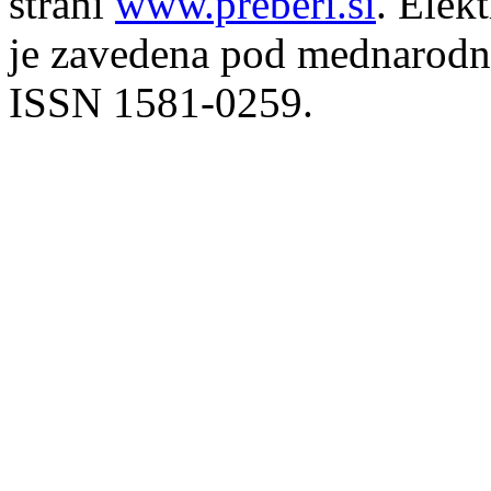
strani
www.preberi.si
. Elek
je zavedena pod mednarodno
ISSN 1581-0259.