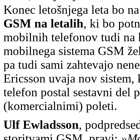
Konec letošnjega leta bo n
GSM na letalih
, ki bo po
mobilnih telefonov tudi na
mobilnega sistema GSM želij
pa tudi sami zahtevajo nene
Ericsson uvaja nov sistem,
telefon postal sestavni del
(komercialnimi) poleti.
Ulf Ewladsson
, podpredsed
storitvami GSM, pravi:
»Mo