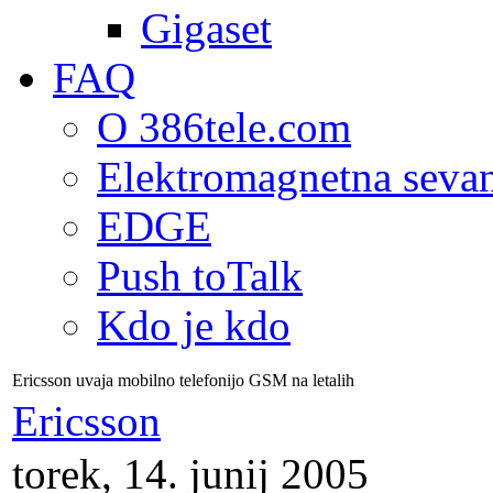
Gigaset
FAQ
O 386tele.com
Elektromagnetna seva
EDGE
Push toTalk
Kdo je kdo
Ericsson uvaja mobilno telefonijo GSM na letalih
Ericsson
torek, 14. junij 2005