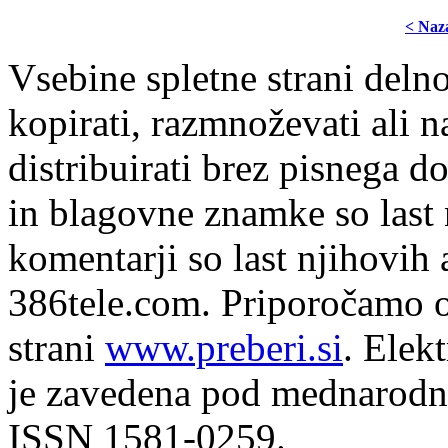
< Naz
Vsebine spletne strani delno
kopirati, razmnoževati ali n
distribuirati brez pisnega do
in blagovne znamke so last 
komentarji so last njihovih 
386tele.com.
Priporočamo o
strani
www.preberi.si
. Elek
je zavedena pod mednarodno
ISSN 1581-0259.