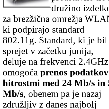
družino izdelk
za brezžična omrežja WLA
ki podpirajo standard
802.11g. Standard, ki je bil
sprejet v začetku junija,
deluje na frekvenci 2.4GHz
omogoča
prenos podatkov
hitrostmi med 24 Mb/s in
Mb/s
, obenem pa je nazaj
združljiv z danes najbolj