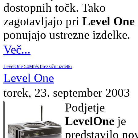
dostopnih točk. Tako
zagotavljajo pri
Level One
ponujajo ustrezne izdelke.
Več...
LevelOne 54Mb/s brezžični izdelki
Level One
torek, 23. september 2003
Podjetje
LevelOne
je
predstavilo no