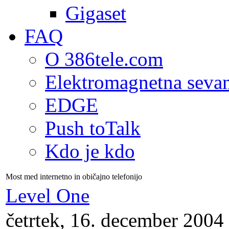
Gigaset
FAQ
O 386tele.com
Elektromagnetna seva
EDGE
Push toTalk
Kdo je kdo
Most med internetno in običajno telefonijo
Level One
četrtek, 16. december 2004