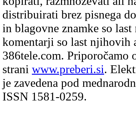
kopirati, razmnoževati ali n
distribuirati brez pisnega do
in blagovne znamke so last 
komentarji so last njihovih 
386tele.com.
Priporočamo o
strani
www.preberi.si
. Elek
je zavedena pod mednarodno
ISSN 1581-0259.