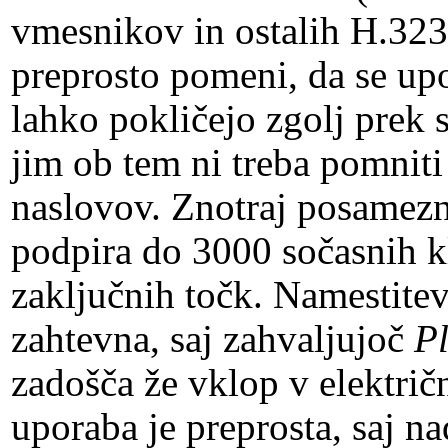
vmesnikov in ostalih H.323
preprosto pomeni, da se up
lahko pokličejo zgolj prek s
jim ob tem ni treba pomniti 
naslovov. Znotraj posame
podpira do 3000 sočasnih kl
zaključnih točk. Namestitev
zahtevna, saj zahvaljujoč
P
zadošča že vklop v električ
uporaba je preprosta, saj n