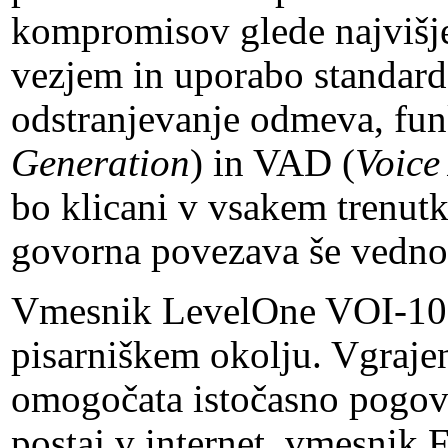
kompromisov glede najvišj
vezjem in uporabo standard
odstranjevanje odmeva, fun
Generation
) in VAD (
Voice
bo klicani v vsakem trenut
govorna povezava še vedno 
Vmesnik LevelOne VOI-102
pisarniškem okolju. Vgraje
omogočata istočasno pogov
postaj v internet, vmesnik