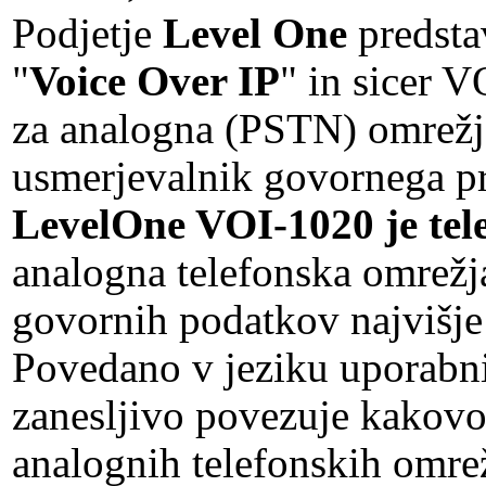
Podjetje
Level One
predstav
"
Voice Over IP
" in sicer V
za analogna (PSTN) omrežja
usmerjevalnik govornega p
LevelOne VOI-1020 je tel
analogna telefonska omrežj
govornih podatkov najvišje
Povedano v jeziku uporab
zanesljivo povezuje kakovo
analognih telefonskih omrež