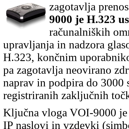
zagotavlja prenos
9000 je H.323 u
računalniških omr
upravljanja in nadzora gla
H.323, končnim uporabnikom
pa zagotavlja neovirano zdr
naprav in podpira do 3000 
registriranih zaključnih toč
Ključna vloga VOI-9000 je 
IP naslovi in vzdevki (simb