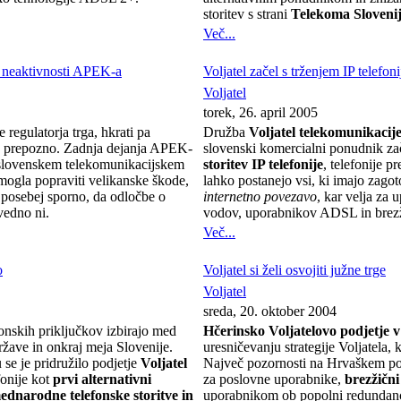
storitev s strani
Telekoma Sloveni
Več...
i neaktivnosti APEK-a
Voljatel začel s trženjem IP telefoni
Voljatel
torek, 26. april 2005
 regulatorja trga, hkrati pa
Družba
Voljatel telekomunikacije
to prepozno. Zadnja dejanja APEK-
slovenski komercialni ponudnik z
a slovenskem telekomunikacijskem
storitev IP telefonije
, telefonije p
 mogla popraviti velikanske škode,
lahko postanejo vsi, ki imajo zago
e posebej sporno, da odločbe o
internetno povezavo
, kar velja za 
vedno ni.
vodov, uporabnikov ADSL in brezž
Več...
o
Voljatel si želi osvojiti južne trge
Voljatel
sreda, 20. oktober 2004
onskih priključkov izbirajo med
Hčerinsko Voljatelovo podjetje 
žave in onkraj meja Slovenije.
uresničevanju strategije Voljatela, k
se je pridružilo podjetje
Voljatel
Največ pozornosti na Hrvaškem pos
fonije kot
prvi alternativni
za poslovne uporabnike,
brezžičn
ednarodne telefonske storitve in
uporabnikom ob popolni redundanc