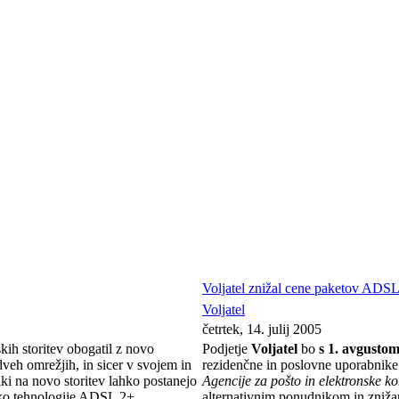
Voljatel znižal cene paketov ADS
Voljatel
četrtek, 14. julij 2005
kih storitev obogatil z novo
Podjetje
Voljatel
bo
s 1. avgusto
 dveh omrežjih, in sicer v svojem in
rezidenčne in poslovne uporabnike.
ki na novo storitev lahko postanejo
Agencije za pošto in elektronske k
eko tehnologije ADSL 2+.
alternativnim ponudnikom in zniža