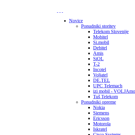
Novice
Ponudniki storitev
Telekom Slovenije
Mobitel
Si.mobil
Debitel
Amis
SiOL
T-2
Incotel
Voljatel
DE.TEL
UPC Telemach
izi mobil - VOLJAmo
Tuš Telekom
Ponudniki opreme
Nokia
Siemens
Ericsson
Motorola
Iskratel
Cisco Systems