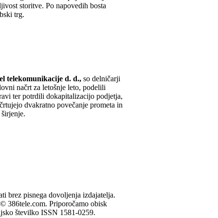
jivost storitve. Po napovedih bosta
bski trg.
el telekomunikacije d. d.,
so delničarji
ovni načrt za letošnje leto, podelili
vi ter potrdili dokapitalizacijo podjetja,
 načrtujejo dvakratno povečanje prometa in
širjenje.
ati brez pisnega dovoljenja izdajatelja.
je © 386tele.com.
Priporočamo obisk
ijsko številko ISSN 1581-0259.