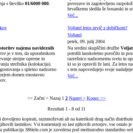
enja s številko
01/6000 000
.
povezave in zagotovljeno razpoložl
hrvaškemu sledila še bosanski in sr
Več...
ikov
Voljatel letos prvič z dobičkom?
Voljatel
petek, 09. julij 2004
storitev najema navideznih
Na sredini skupščini družbe
Voljat
itve je v tem, da uporabnikom
potrdili lanskoletno poročilo in posl
ževanje strojne opreme in
razrešnico nadzornemu svetu in upra
anju strežnika (kolokacija).
ki so jo opravili že lani. Za letos
 gostovanja s spletno nadzorno
s tem napovedujejo svoje nadaljnje 
atorjem domen enostavno
Več...
nov.
<< Začni
< Nazaj
1
2
Naprej >
Konec >>
Rezultati 1 - 8 od 11
i dovoljeno kopirati, razmnoževati ali na katerikoli drug način distribuir
jihovih lastnikov. Vsi komentarji so last njihovih avtorjev, vse ostalo 
ka publikacija 386tele.com je zavedena pod mednarodno standardno ser