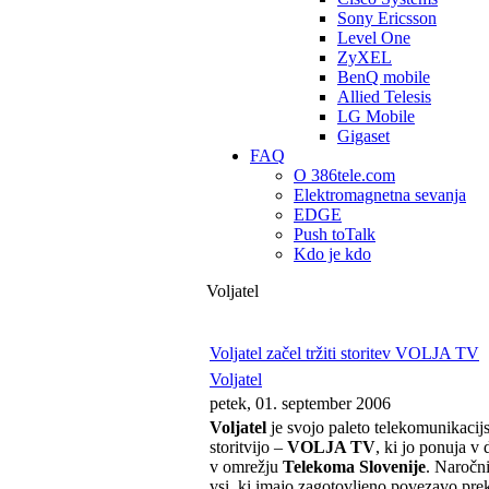
Sony Ericsson
Level One
ZyXEL
BenQ mobile
Allied Telesis
LG Mobile
Gigaset
FAQ
O 386tele.com
Elektromagnetna sevanja
EDGE
Push toTalk
Kdo je kdo
Voljatel
Voljatel začel tržiti storitev VOLJA TV
Voljatel
petek, 01. september 2006
Voljatel
je svojo paleto telekomunikacijs
storitvijo –
VOLJA TV
, ki jo ponuja v
v omrežju
Telekoma Slovenije
. Naročni
vsi, ki imajo zagotovljeno povezavo pr