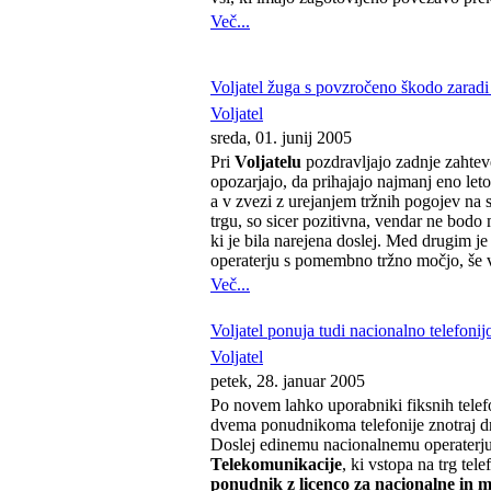
Več...
Voljatel žuga s povzročeno škodo zarad
Voljatel
sreda, 01. junij 2005
Pri
Voljatelu
pozdravljajo zadnje zahteve
opozarjajo, da prihajajo najmanj eno le
a v zvezi z urejanjem tržnih pogojev n
trgu, so sicer pozitivna, vendar ne bodo
ki je bila narejena doslej. Med drugim j
operaterju s pomembno tržno močjo, še 
Več...
Voljatel ponuja tudi nacionalno telefonij
Voljatel
petek, 28. januar 2005
Po novem lahko uporabniki fiksnih telef
dvema ponudnikoma telefonije znotraj dr
Doslej edinemu nacionalnemu operaterju 
Telekomunikacije
, ki vstopa na trg tele
ponudnik z licenco za nacionalne in m