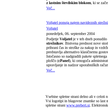
z lastnim številskim blokom
, ki se zač
Več...
Voljatel ponuja najem navideznih strežn
Voljatel
ponedeljek, 06. september 2004
Podjetje
Voljatel
je v teh dneh ponudilo
strežnikov
. Bistvena prednost nove stor
prihrani čas in stroške za nakup in vzdr
predstavlja alternativo klasičnemu gostov
Istočasno so nadgradili pakete spletnega
ploščo (
cPanel
), ki omogoča administr
upravljanje in nadzor uporabniških raču
Več...
Vsebine spletne strani delno ali v celoti n
Vsi logotipi in blagovne znamke so last n
spletne strani
www.preberi.si
. Elektrons