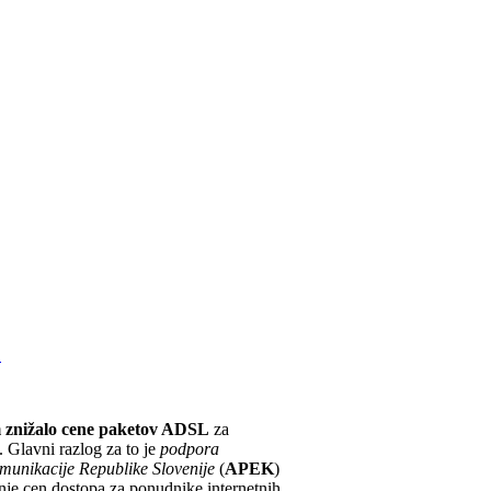
L
m znižalo cene paketov ADSL
za
 Glavni razlog za to je
podpora
omunikacije Republike Slovenije
(
APEK
)
nje cen dostopa za ponudnike internetnih