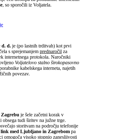
je
, so sporočili iz Voljatela.
je
 d. d.
je (po lastnih trditvah) kot prvi
ačela s sprejemanjem
prednaročil
za
rek internetnega protokola. Naročniki
tovljeno
Voljatelovo stalno širokopasovno
uporabnike kabelskega interneta, najetih
ičnih povezav.
v Zagrebu
je šele začetni korak v
i obsega tudi širitev na južne trge.
večajo storitvam na področju telefonije
i link med Ljubljano in Zagrebom
pa
i omogoča visoko stopnjo zanesljivosti