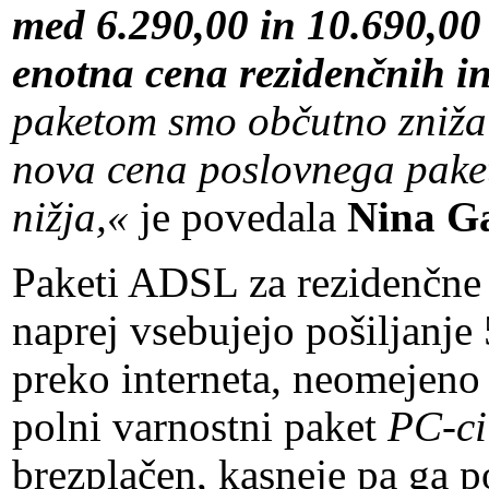
med 6.290,00 in 10.690,00
enotna cena rezidenčnih i
paketom smo občutno zniža
nova cena poslovnega paket
nižja,«
je povedala
Nina G
Paketi ADSL za rezidenčne 
naprej vsebujejo pošiljanj
preko interneta, neomejeno 
polni varnostni paket
PC-ci
brezplačen, kasneje pa ga p