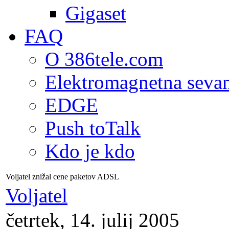
Gigaset
FAQ
O 386tele.com
Elektromagnetna seva
EDGE
Push toTalk
Kdo je kdo
Voljatel znižal cene paketov ADSL
Voljatel
četrtek, 14. julij 2005