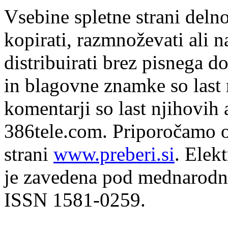
Vsebine spletne strani delno
kopirati, razmnoževati ali n
distribuirati brez pisnega do
in blagovne znamke so last 
komentarji so last njihovih 
386tele.com.
Priporočamo o
strani
www.preberi.si
. Elek
je zavedena pod mednarodno
ISSN 1581-0259.