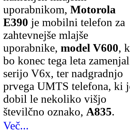
uporabnikom,
Motorola
E390
je mobilni telefon za
zahtevnejše mlajše
uporabnike,
model V600
, k
bo konec tega leta zamenjal
serijo V6x, ter nadgradnjo
prvega UMTS telefona, ki j
dobil le nekoliko višjo
številčno oznako,
A835
.
Več...