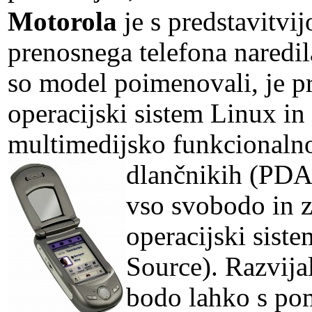
Motorola
je s predstavitvi
prenosnega telefona naredil
so model poimenovali, je pr
operacijski sistem Linux in
multimedijsko funkcionalno
dlančnikih (PDA
vso svobodo in z
operacijski sist
Source). Razvij
bodo lahko s pom