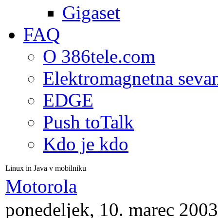
Gigaset
FAQ
O 386tele.com
Elektromagnetna seva
EDGE
Push toTalk
Kdo je kdo
Linux in Java v mobilniku
Motorola
ponedeljek, 10. marec 2003