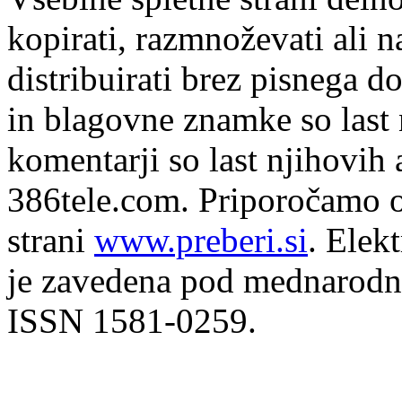
kopirati, razmnoževati ali n
distribuirati brez pisnega do
in blagovne znamke so last 
komentarji so last njihovih 
386tele.com.
Priporočamo o
strani
www.preberi.si
. Elek
je zavedena pod mednarodno
ISSN 1581-0259.