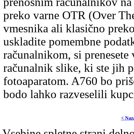
prenosnim računalnikov na 
preko varne OTR (Over The 
vmesnika ali klasično prek
uskladite pomembne podatk
računalnikom, si prenesete v
računalnik slike, ki ste jih
fotoaparatom. A760 bo prišel
bodo lahko razveselili kupci
< Naz
Vsebine spletne strani delno