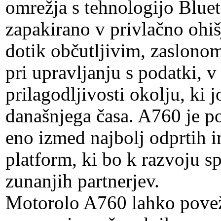
omrežja s tehnologijo Bluet
zapakirano v privlačno ohiš
dotik občutljivim, zaslono
pri upravljanju s podatki, 
prilagodljivosti okolju, ki
današnjega časa. A760 je po
eno izmed najbolj odprtih i
platform, ki bo k razvoju s
zunanjih partnerjev.
Motorolo A760 lahko povež