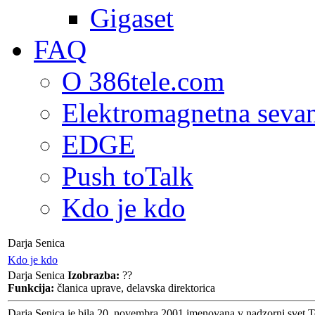
Gigaset
FAQ
O 386tele.com
Elektromagnetna seva
EDGE
Push toTalk
Kdo je kdo
Darja Senica
Kdo je kdo
Darja Senica
Izobrazba:
??
Funkcija:
članica uprave, delavska direktorica
Darja Senica je bila 20. novembra 2001 imenovana v nadzorni svet T