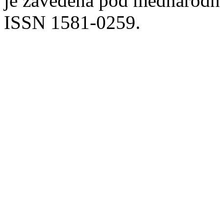
je zavedena pod mednarodno
ISSN 1581-0259.