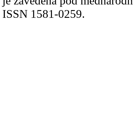
je zavedena pod mednarodno
ISSN 1581-0259.