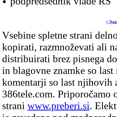
podpredsednik vlade RS
< Naz
Vsebine spletne strani delno
kopirati, razmnoževati ali n
distribuirati brez pisnega do
in blagovne znamke so last 
komentarji so last njihovih 
386tele.com.
Priporočamo o
strani
www.preberi.si
. Elek