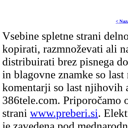
< Naz
Vsebine spletne strani delno
kopirati, razmnoževati ali n
distribuirati brez pisnega do
in blagovne znamke so last 
komentarji so last njihovih 
386tele.com.
Priporočamo o
strani
www.preberi.si
. Elek
je zavedena pod mednarodno