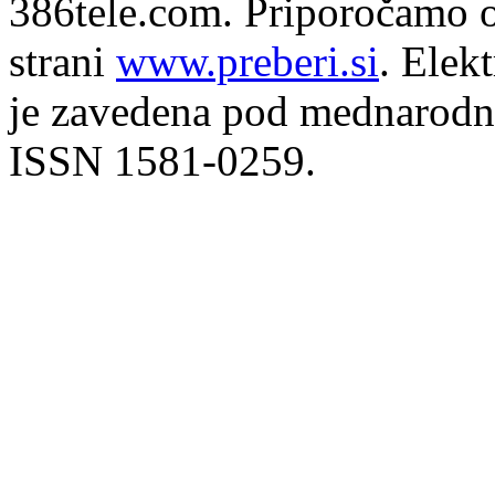
386tele.com.
Priporočamo o
strani
www.preberi.si
. Elek
je zavedena pod mednarodno
ISSN 1581-0259.