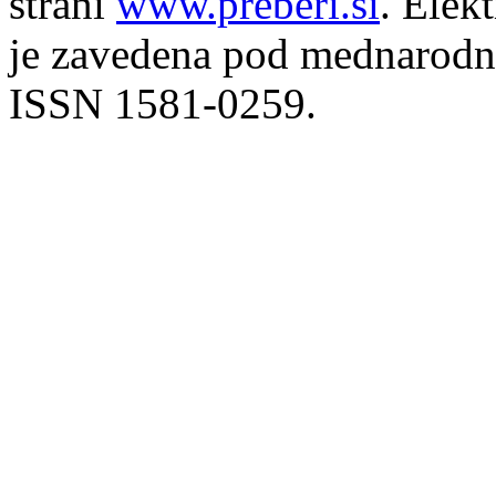
strani
www.preberi.si
. Elek
je zavedena pod mednarodno
ISSN 1581-0259.