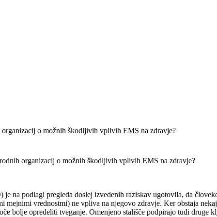
 organizacij o možnih škodljivih vplivih EMS na zdravje?
rodnih organizacij o možnih škodljivih vplivih EMS na zdravje?
 je na podlagi pregleda doslej izvedenih raziskav ugotovila, da člove
mi mejnimi vrednostmi) ne vpliva na njegovo zdravje. Ker obstaja neka
oče bolje opredeliti tveganje. Omenjeno stališče podpirajo tudi druge k