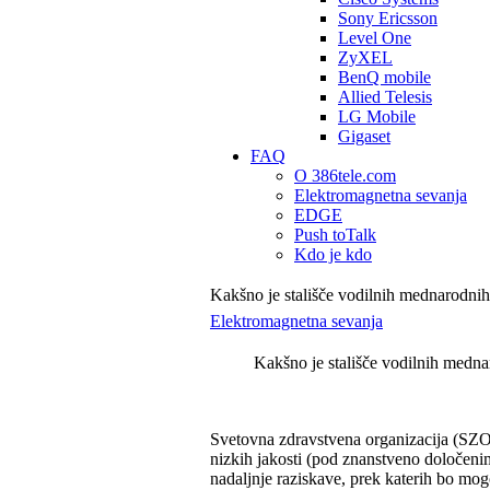
Sony Ericsson
Level One
ZyXEL
BenQ mobile
Allied Telesis
LG Mobile
Gigaset
FAQ
O 386tele.com
Elektromagnetna sevanja
EDGE
Push toTalk
Kdo je kdo
Kakšno je stališče vodilnih mednarodnih
Elektromagnetna sevanja
Kakšno je stališče vodilnih medna
Svetovna zdravstvena organizacija (SZO)
nizkih jakosti (pod znanstveno določeni
nadaljnje raziskave, prek katerih bo mog