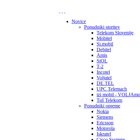
Novice
Ponudniki storitev
Telekom Slovenije
Mobitel
Si.mobil
Debitel
Amis
SiOL
T-2
Incotel
Voljatel
DE.TEL
UPC Telemach
izi mobil - VOLJAmo
Tuš Telekom
Ponudniki opreme
Nokia
Siemens
Ericsson
Motorola
Iskratel
Cisco Systems