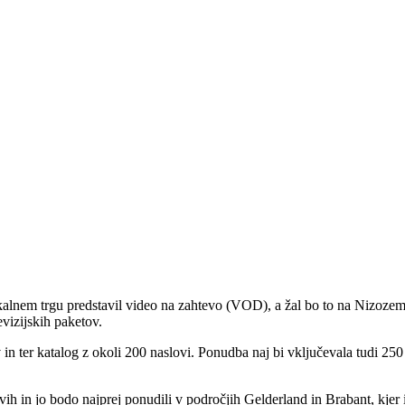
kalnem trgu predstavil video na zahtevo (VOD), a žal bo to na Nizozems
evizijskih paketov.
 in ter katalog z okoli 200 naslovi. Ponudba naj bi vključevala tudi 2
tvih in jo bodo najprej ponudili v področjih Gelderland in Brabant, kjer