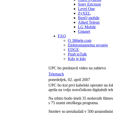
Sony Ericsson
Level One
ZyXEL
BenQ mobile
Allied Telesis
LG Mobile
Gigaset
FAQ
O 386tele.com
Elektromagnetna sevanja
EDGE
Push toTalk
Kdo je kdo
UPC bo predstavil video na zahtevo
Telemach
ponedeljek, 02. april 2007
UPC bo kot prvi kabelski operater na lo
aprila na voljo noročnikom digitalnih tel
Na izbiro bodo imeli 35 nedavnih filmov
s 75 urami otroškega programa.
Storitev so preizkušali v 500 gospodinjs