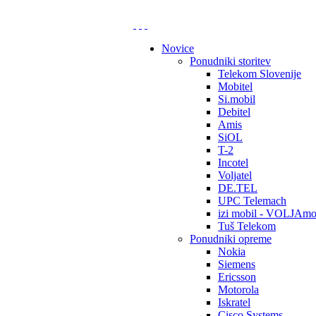
Novice
Ponudniki storitev
Telekom Slovenije
Mobitel
Si.mobil
Debitel
Amis
SiOL
T-2
Incotel
Voljatel
DE.TEL
UPC Telemach
izi mobil - VOLJAmo
Tuš Telekom
Ponudniki opreme
Nokia
Siemens
Ericsson
Motorola
Iskratel
Cisco Systems