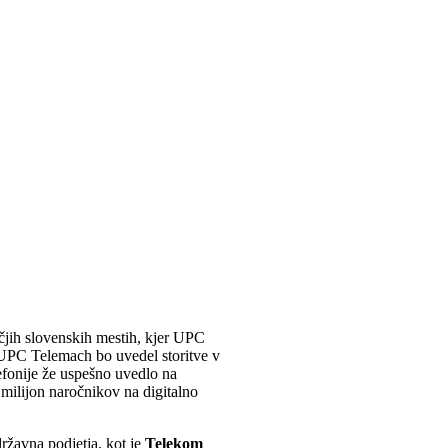
ečjih slovenskih mestih, kjer UPC
UPC Telemach bo uvedel storitve v
efonije že uspešno uvedlo na
milijon naročnikov na digitalno
državna podjetja, kot je
Telekom