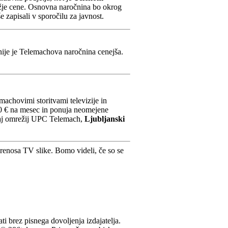
nižje cene. Osnovna naročnina bo okrog
 zapisali v sporočilu za javnost.
nije je Telemachova naročnina cenejša.
hovimi storitvami televizije in
70 € na mesec in ponuja neomejene
otraj omrežij UPC Telemach,
Ljubljanski
 prenosa TV slike. Bomo videli, če so se
ati brez pisnega dovoljenja izdajatelja.