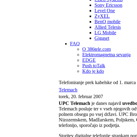
Sony Ericsson
Level One
ZyXEL
BenQ mobile
Allied Telesis
LG Mobile
Gigaset
FAQ
O 386tele.com
Elektromagnetna sevanja
EDGE
Push toTalk
Kdo je kdo
Telefoniranje prek kabelske od 1. marca
Telemach
torek, 20. februar 2007
UPC Telemach
je danes najavil
uvedbo 
Telemach posluje ter v vseh njegovih 
polnem obsegu po vsej državi. UPC Broad
Nizozemskem, Madžarskem, Poljskem, Češk
telefonijo, sporočajo iz podjetja.
Storitev digitalne telefonije strankam po