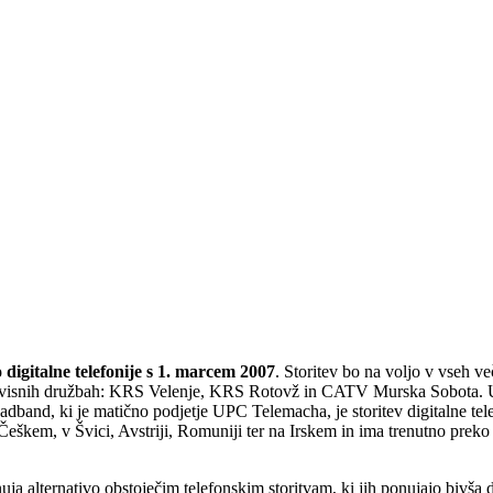
digitalne telefonije s 1. marcem 2007
. Storitev bo na voljo v vseh v
odvisnih družbah: KRS Velenje, KRS Rotovž in CATV Murska Sobota. 
band, ki je matično podjetje UPC Telemacha, je storitev digitalne tel
em, v Švici, Avstriji, Romuniji ter na Irskem in ima trenutno preko 
nuja alternativo obstoječim telefonskim storitvam, ki jih ponujajo bivša 