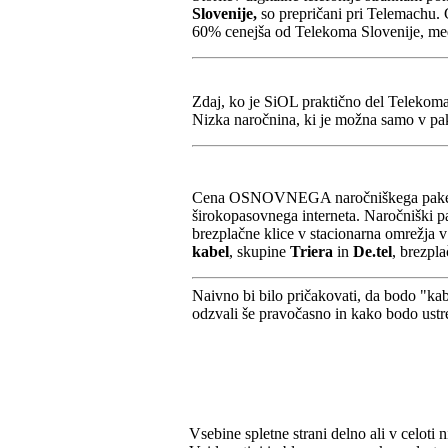
Slovenije,
so prepričani pri Telemachu. 
60% cenejša od Telekoma Slovenije, medte
Zdaj, ko je SiOL praktično del Telekoma
Nizka naročnina, ki je možna samo v pak
Cena OSNOVNEGA naročniškega paketa bo
širokopasovnega interneta. Naročniški 
brezplačne klice v stacionarna omrežja v
kabel
, skupine
Triera
in
De.tel
, brezpla
Naivno bi bilo pričakovati, da bodo "kabl
odzvali še pravočasno in kako bodo ust
Vsebine spletne strani delno ali v celoti n