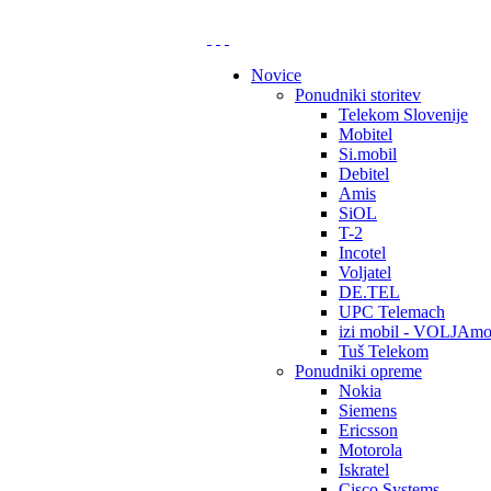
Novice
Ponudniki storitev
Telekom Slovenije
Mobitel
Si.mobil
Debitel
Amis
SiOL
T-2
Incotel
Voljatel
DE.TEL
UPC Telemach
izi mobil - VOLJAmo
Tuš Telekom
Ponudniki opreme
Nokia
Siemens
Ericsson
Motorola
Iskratel
Cisco Systems