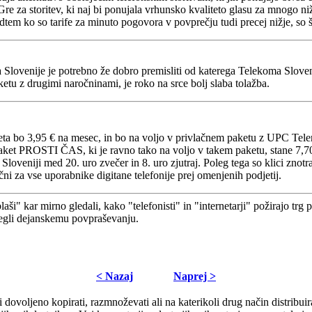
Gre za storitev, ki naj bi ponujala vrhunsko kvaliteto glasu za mnogo 
m ko so tarife za minuto pogovora v povprečju tudi precej nižje, so še
 Slovenije je potrebno že dobro premisliti od katerega Telekoma Slove
etu z drugimi naročninami, je roko na srce bolj slaba tolažba.
 3,95 € na mesec, in bo na voljo v privlačnem paketu z UPC Telemac
paket PROSTI ČAS, ki je ravno tako na voljo v takem paketu, stane 7,
 Sloveniji med 20. uro zvečer in 8. uro zjutraj. Poleg tega so klici zn
čni za vse uporabnike digitane telefonije prej omenjenih podjetij.
aši" kar mirno gledali, kako "telefonisti" in "internetarji" požirajo trg
regli dejanskemu povpraševanju.
< Nazaj
Naprej >
i dovoljeno kopirati, razmnoževati ali na katerikoli drug način distribuir