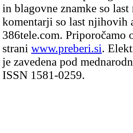
in blagovne znamke so last 
komentarji so last njihovih 
386tele.com.
Priporočamo o
strani
www.preberi.si
. Elek
je zavedena pod mednarodno
ISSN 1581-0259.