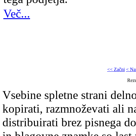
Več...
<< Začni
< Na
Rezu
Vsebine spletne strani delno
kopirati, razmnoževati ali n
distribuirati brez pisnega do
in blagovne znamke so last 