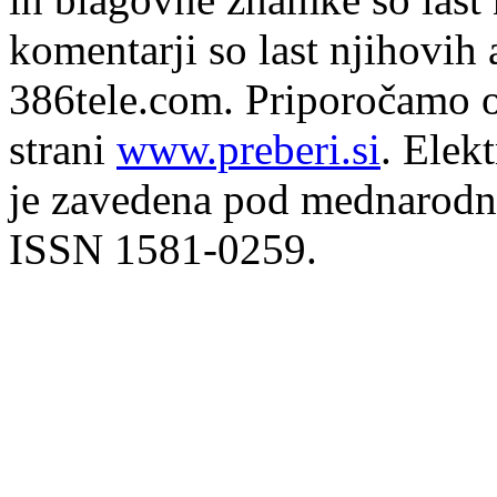
komentarji so last njihovih 
386tele.com.
Priporočamo o
strani
www.preberi.si
. Elek
je zavedena pod mednarodno
ISSN 1581-0259.