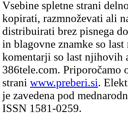
Vsebine spletne strani delno
kopirati, razmnoževati ali n
distribuirati brez pisnega do
in blagovne znamke so last 
komentarji so last njihovih 
386tele.com.
Priporočamo o
strani
www.preberi.si
. Elek
je zavedena pod mednarodno
ISSN 1581-0259.