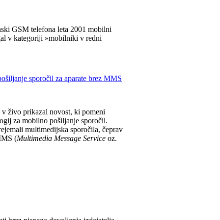
nski GSM telefona leta 2001 mobilni
gal v kategoriji »mobilniki v redni
pošiljanje sporočil za aparate brez MMS
i v živo prikazal novost, ki pomeni
gij za mobilno pošiljanje sporočil.
ejemali multimedijska sporočila, čeprav
 MMS (
Multimedia Message Service
oz.