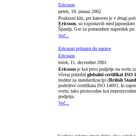
Ericsson
petek, 18. januar 2002
Poskusni klic, pri katerem je v drugi po
Ericsson
, so vzpostavili med japonskim
Španiji. Gre za pomemben napredek pri v
Več...
Ericsson prijazen do narave
Ericsson
torek, 11. december 2001
Ericsson
je kot prvo podjetje na svetu z
včeraj pridobil
globalni certifikat ISO 
institut za standardizacijo (
British Stand
podelitve certifikata ISO 14001, ki zaj
svetu, tako proizvodne kot neproizvodne 
podjetja.
Več...