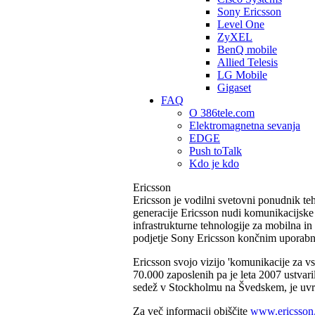
Sony Ericsson
Level One
ZyXEL
BenQ mobile
Allied Telesis
LG Mobile
Gigaset
FAQ
O 386tele.com
Elektromagnetna sevanja
EDGE
Push toTalk
Kdo je kdo
Ericsson
Ericsson je vodilni svetovni ponudnik teh
generacije Ericsson nudi komunikacijske 
infrastrukturne tehnologije za mobilna in
podjetje Sony Ericsson končnim uporabni
Ericsson svojo vizijo 'komunikacije za vs
70.000 zaposlenih pa je leta 2007 ustvaril
sedež v Stockholmu na Švedskem, je 
Za več informacij obiščite
www.ericsson