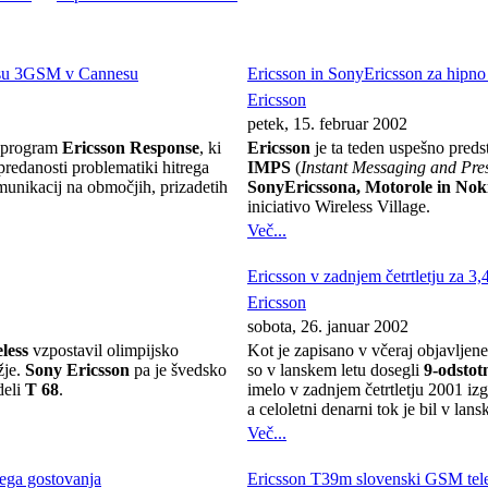
esu 3GSM v Cannesu
Ericsson in SonyEricsson za hipno
Ericsson
petek, 15. februar 2002
o program
Ericsson Response
, ki
Ericsson
je ta teden uspešno predst
redanosti problematiki hitrega
IMPS
(
Instant Messaging and Pre
munikacij na območjih, prizadetih
SonyEricssona, Motorole in Nok
iniciativo Wireless Village.
Več...
Ericsson v zadnjem četrtletju za 3,
Ericsson
sobota, 26. januar 2002
less
vzpostavil olimpijsko
Kot je zapisano v včeraj objavlje
žje.
Sony Ericsson
pa je švedsko
so v lanskem letu dosegli
9-odstot
deli
T 68
.
imelo v zadnjem četrtletju 2001 izg
a celoletni denarni tok je bil v lan
Več...
ega gostovanja
Ericsson T39m slovenski GSM tele