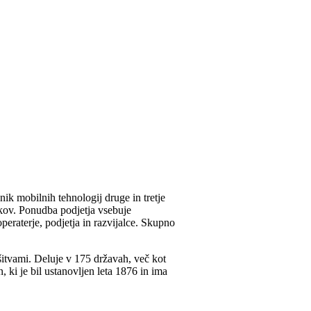
ik mobilnih tehnologij druge in tretje
ikov. Ponudba podjetja vsebuje
peraterje, podjetja in razvijalce. Skupno
ešitvami. Deluje v 175 državah, več kot
, ki je bil ustanovljen leta 1876 in ima