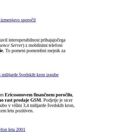
 izmenjavo sporočil
avil interoperabilnost prihajajočega
sence Server
) z mobilnimi telefoni
ie
. To pomeni pomembni mejnik za
4 milijarde švedskih kron izgube
nem
Ericssonovem finančnem poročilu
,
no rast prodaje GSM
. Podjetje je sicer
ubo v višini 3,4 milijarde švedskih kron,
skem letu pozitiven.
fon leta 2001