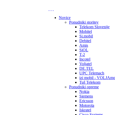
Novice
Ponudniki storitev
Telekom Slovenije
Mobitel
Si.mobil
Debitel
Amis
SiOL
T-2
Incotel
Voljatel
DE.TEL
UPC Telemach
izi mobil - VOLJAmo
Tuš Telekom
Ponudniki opreme
Nokia
Siemens
Ericsson
Motorola
Iskratel
Cisco Systems