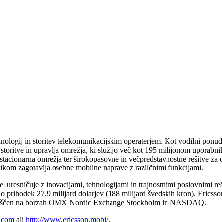
nologij in storitev telekomunikacijskim operaterjem. Kot vodilni ponudn
storitve in upravlja omrežja, ki služijo več kot 195 milijonom uporabn
 stacionarna omrežja ter širokopasovne in večpredstavnostne rešitve za o
kom zagotavlja osebne mobilne naprave z različnimi funkcijami.
e' uresničuje z inovacijami, tehnologijami in trajnostnimi poslovnimi r
o prihodek 27,9 milijard dolarjev (188 milijard švedskih kron). Ericsson
uvrščen na borzah OMX Nordic Exchange Stockholm in NASDAQ.
.com
ali
http://www.ericsson.mobi/
.