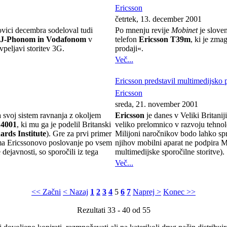
Ericsson
četrtek, 13. december 2001
lovici decembra sodeloval tudi
Po mnenju revije
Mobinet
je slove
J-Phonom in Vodafonom
v
telefon
Ericsson T39m
, ki je zma
peljavi storitev 3G.
prodaji«.
Več...
Ericsson predstavil multimedijsko 
Ericsson
sreda, 21. november 2001
a svoj sistem ravnanja z okoljem
Ericsson
je danes v Veliki Britanij
14001
, ki mu ga je podelil Britanski
veliko prelomnico v razvoju tehnolo
ards Institute
). Gre za prvi primer
Milijoni naročnikov bodo lahko spr
ema Ericssonovo poslovanje po vsem
njihov mobilni aparat ne podpira
dejavnosti, so sporočili iz tega
multimedijske sporočilne storitve).
Več...
<< Začni
< Nazaj
1
2
3
4
5
6
7
Naprej >
Konec >>
Rezultati 33 - 40 od 55