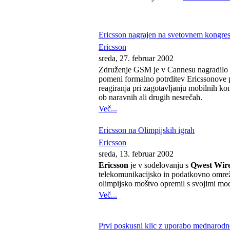
Ericsson nagrajen na svetovnem kongr
Ericsson
sreda, 27. februar 2002
Združenje GSM je v Cannesu nagradil
pomeni formalno potrditev Ericssonove p
reagiranja pri zagotavljanju mobilnih ko
ob naravnih ali drugih nesrečah.
Več...
Ericsson na Olimpijskih igrah
Ericsson
sreda, 13. februar 2002
Ericsson
je v sodelovanju s
Qwest Wire
telekomunikacijsko in podatkovno omre
olimpijsko moštvo opremil s svojimi mo
Več...
Prvi poskusni klic z uporabo mednarodn